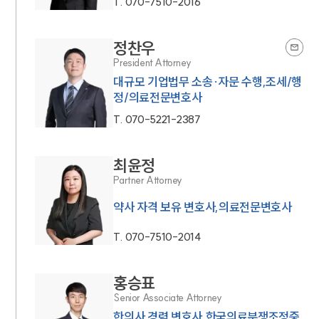
T.
070-7510-2016
정찬우
President Attorney
대규모 기업법무 소송·자문 수행,조세/행
정/의료전문변호사
T.
070-5221-2387
최윤정
Partner Attorney
약사 자격 보유 변호사,의료전문변호사
T.
070-7510-2014
홍승표
Senior Associate Attorney
한의사 경력 변호사,한국의료분쟁조정중