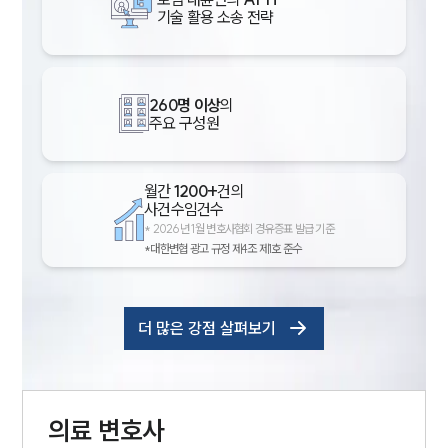
기술 활용 소송 전략
260명 이상
의
주요 구성원
월간
1200+
건의
사건수임건수
*
2026년 1월 변호사협회 경유증표 발급 기준
*대한변협 광고 규정 제4조 제1호 준수
더 많은 강점 살펴보기
의료
변호사