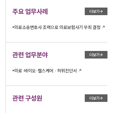
의료·바이오·헬스케어그룹 업무
전체
주요 업무사례
더보기
구성원 소개
의료소송변호사 조력으로 의료보험사기 무죄 결정
의료전문변호사
소식/자료
관련 업무분야
더보기
언론보도
공지사항
법률 블로그
의료·바이오·헬스케어 · 허위진단서
법률서식
뉴스레터/브로슈어
세미나
관련 구성원
더보기
대륜법률상담예약
대륜법률상담예약