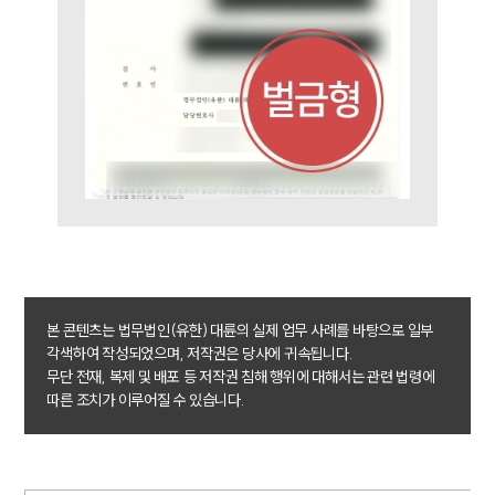
그룹소개
대륜의 강점
기업 의뢰인
오시는 길
글로벌 파트너 로펌
고객의 소리
통합검색
AI대륜
업무사례
주요 업무사례
사례분석/최신동향
법률정보
본 콘텐츠는 법무법인(유한) 대륜의 실제 업무 사례를 바탕으로 일부
법률지식인
각색하여 작성되었으며, 저작권은 당사에 귀속됩니다.
고객후기
무단 전재, 복제 및 배포 등 저작권 침해 행위에 대해서는 관련 법령에
따른 조치가 이루어질 수 있습니다.
업무분야