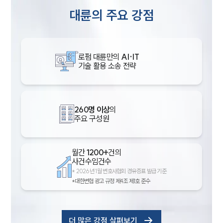
대륜의 주요 강점
로펌 대륜만의
AI·IT
기술 활용 소송 전략
260명 이상
의
주요 구성원
월간
1200+
건의
사건수임건수
*
2026년 1월 변호사협회 경유증표 발급 기준
*대한변협 광고 규정 제4조 제1호 준수
더 많은 강점 살펴보기