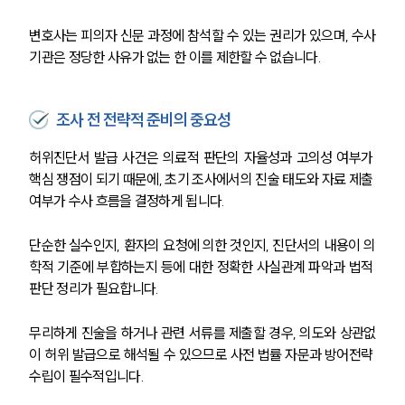
변호사는 피의자 신문 과정에 참석할 수 있는 권리가 있으며, 수사
구성원 소개
기관은 정당한 사유가 없는 한 이를 제한할 수 없습니다.
의료전문변호사
조사 전 전략적 준비의 중요성
소식/자료
허위진단서 발급 사건은 의료적 판단의 자율성과 고의성 여부가 
핵심 쟁점이 되기 때문에, 초기 조사에서의 진술 태도와 자료 제출 
언론보도
공지사항
여부가 수사 흐름을 결정하게 됩니다.
법률 블로그
법률서식
단순한 실수인지, 환자의 요청에 의한 것인지, 진단서의 내용이 의
뉴스레터/브로슈어
학적 기준에 부합하는지 등에 대한 정확한 사실관계 파악과 법적 
세미나
판단 정리가 필요합니다.
대륜법률상담예약
무리하게 진술을 하거나 관련 서류를 제출할 경우, 의도와 상관없
이 허위 발급으로 해석될 수 있으므로 사전 법률 자문과 방어전략 
대륜법률상담예약
수립이 필수적입니다.