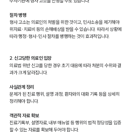
수사기관에 형사 고소를 진행할 수도 있습니다.
기업 의뢰인
오시는 길
글로벌 파트너 로펌
절차 병행
고객의 소리
형사 고소는 의료인의 처벌을 위한 것이고, 민사소송을 제기해야 
통합검색
위자료·치료비 등의 손해배상을 받을 수 있습니다. 따라서 상황에 
AI대륜
따라 행정·형사·민사 절차를 병행하는 것이 효과적입니다.
업무사례
2. 신고당한 의료인 입장
주요 업무사례
의료법 위반 신고를 당한 경우 초기 대응에 따라 처분의 수위와 결
사례분석/최신동향
과가 크게 달라집니다.
법률정보
법률지식인
고객후기
사실관계 정리
문제가 된 진료 행위, 설명 과정, 환자와의 대화 기록 등을 상세히 
정리해야 합니다.
업무분야
객관적 자료 확보
의료·바이오·헬스케어그룹 업무
진료기록부, 설명자료, 내부 매뉴얼 등 행위의 법적 정당성을 입증
전체
할 수 있는 자료를 확보해 두어야 합니다.