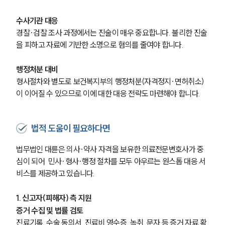
구성원 소개
수사기관 대응
경찰·검찰 조사 과정에서는 진술이 매우 중요합니다. 불리한 진술
의료전문변호사
을 피하고 자료에 기반한 소명으로 혐의를 줄여야 합니다.
행정처분 대비
소식/자료
형사절차와 별도로 보건복지부의 행정처분(자격정지·면허취소)
언론보도
이 이어질 수 있으므로 이에 대한 대응 전략도 마련해야 합니다.
공지사항
법률 블로그
법률서식
법적 도움이 필요하다면
뉴스레터/브로슈어
세미나
법무법인 대륜은 의사·약사 자격을 보유한 의료전문변호사가 중
심이 되어  민사·형사·행정 절차를 모두 아우르는 원스톱 대응 서
비스를 제공하고 있습니다. 
대륜법률상담예약
대륜법률상담예약
1. 신고자(피해자) 측 지원
증거 수집 및 법률 검토
진료기록, 수술 동의서, 진료비 영수증, 녹취, 문자 등 증거 자료 확