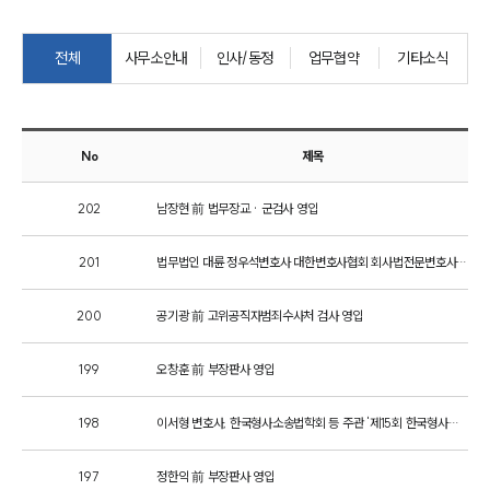
그룹소개
전체
사무소안내
인사/동정
업무협약
기타소식
그룹소개
대륜의 강점
기업 의뢰인
오시는 길
글로벌 파트너 로펌
No
제목
고객의 소리
통합검색
202
남장현 前 법무장교 · 군검사 영입
AI대륜
201
법무법인 대륜 정우석변호사 대한변호사협회 회사법전문변호사 등록
업무사례
200
공기광 前 고위공직자범죄수사처 검사 영입
주요 업무사례
사례분석/최신동향
법률정보
199
오창훈 前 부장판사 영입
법률지식인
고객후기
198
이서형 변호사, 한국형사소송법학회 등 주관 '제15회 한국형사학대회'서 발표
197
정한익 前 부장판사 영입
업무분야