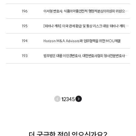
의료·바이오·헬스케어그룹 업무
196
이서형 변호사, 식품의약품안전처 행정처분심의위원회 위원으로 위촉
전체
195
[웨비나 개최] 미국 관세 환급 및 통상 리스크 대응 웨비나 개최 안내
구성원 소개
194
Horizon M&A Advisors와 업무협력을 위한 MOU체결
의료전문변호사
193
법무법인 대륜 이인경변호사, 대한변호사협회 형사전문변호사에 이어 이혼전문변호사 등록
소식/자료
언론보도
공지사항
법률 블로그
1
2
3
4
5
법률서식
뉴스레터/브로슈어
세미나
대륜법률상담예약
더 궁금한 점이 있으신가요?