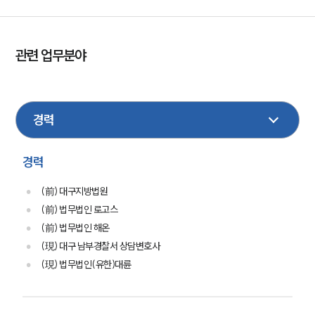
관련 업무분야
부동산
형사
가사
행정
성범죄
민사
상속
행정
손해배상
이혼
경력
(前) 대구지방법원
(前) 법무법인 로고스
(前) 법무법인 해온
(現) 대구 남부경찰서 상담변호사
(現) 법무법인(유한)대륜