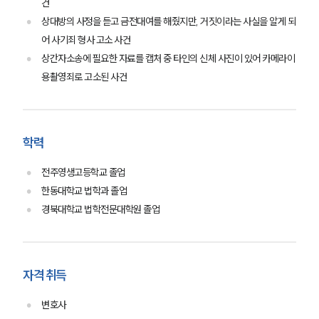
건
상대방의 사정을 듣고 금전대여를 해줬지만, 거짓이라는 사실을 알게 되
어 사기죄 형사 고소 사건
상간자소송에 필요한 자료를 캡처 중 타인의 신체 사진이 있어 카메라이
용촬영죄로 고소된 사건
그룹소개
학력
그룹소개
대륜의 강점
전주영생고등학교 졸업
기업 의뢰인
오시는 길
한동대학교 법학과 졸업
글로벌 파트너 로펌
경북대학교 법학전문대학원 졸업
고객의 소리
통합검색
AI대륜
자격 취득
업무사례
변호사