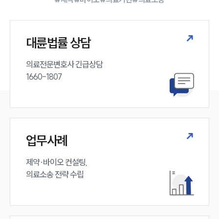
법률 블로그
법률서식
뉴스레터/브로슈어
세미나
대륜법률 상담
의료전문변호사 긴급상담

대륜법률상담예약
1660-1807
대륜법률상담예약
업무사례
제약·바이오 컨설팅, 

의료소송 전략 수립