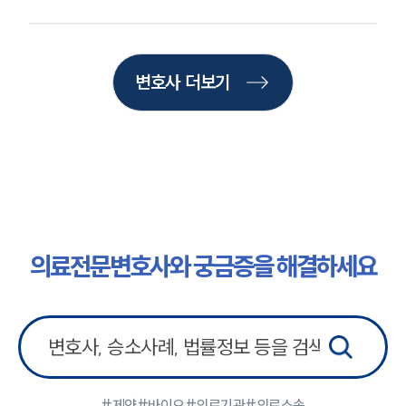
주요 업무사례
사례분석/최신동향
법률정보
법률지식인
고객후기
변호사 더보기
업무분야
의료·바이오·헬스케어그룹 업무
전체
구성원 소개
의료전문변호사와 궁금증을 해결하세요
의료전문변호사
소식/자료
언론보도
공지사항
#제약
#바이오
#의료기관
#의료소송