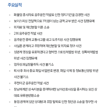
주요실적
화물업 종사자로 음주운전 적발로 인한 정지기간을 감경한 사건
보이스피싱 전달책으로 1억 원이 넘는 금액 교부 받은 사건 집행유예
위자료 및 재산분할 이혼 소송
2회 음주운전 적발 사건
음주운전 중에 교통사고를 내고 도주치상 사건 집행유예
사실혼 관계라고 주장하며 재산분할 및 위자료 청구 사건
성관계 영상을 유포하겠다고 협박한 스토킹처벌법 위반, 성폭력처벌법
위반 사건 집행유예
업무상과실장물취득 사건 불기소
퇴사 후 회사 중요 파일 비밀번호 변경, 파일 삭제 등 정보통신망법 위반
사건 불기소
주한미군 음주운전 적발 사건
장남에게만 상속지분을 증여하려한 남아선호사상을 중시하는 모친 상
대로 유류분반환소송
동업 관계에 있던 상대방과 조합 탈퇴로 인한 정산금 소송을 청구한 사