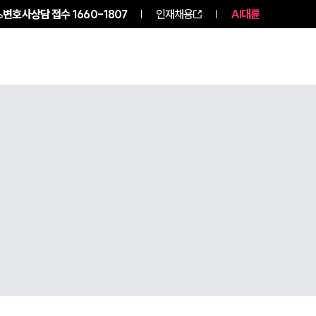
변호사상담 접수
1660-1807
인재채용
AI대륜
구성원 소개
소식/자료