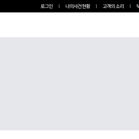
로그인
나의사건현황
고객의 소리
룹소개
업무사례
업무분야