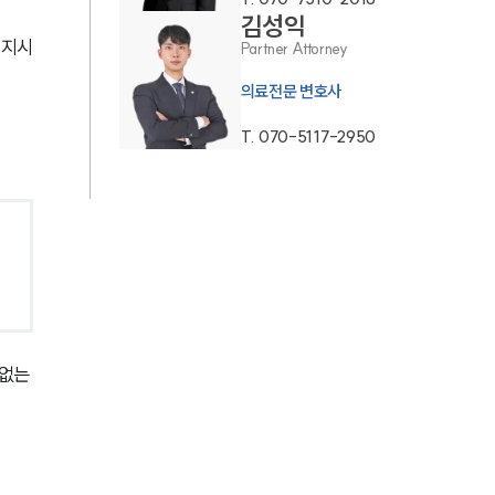
통합검색
김성익
정지시
Partner Attorney
AI대륜
의료전문 변호사
업무사례
T.
070-5117-2950
주요 업무사례
사례분석/최신동향
법률정보
법률지식인
고객후기
없는 
업무분야
의료·바이오·헬스케어그룹 업무