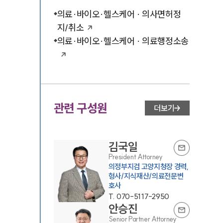
의료·바이오·헬스케어 · 의사면허정
지/취소
의료·바이오·헬스케어 · 의료행정소송
관련 구성원
더보기
김국일
President Attorney
의정부지검 고양지청장 경력,
형사/지식재산/의료전문변
호사
T.
070-5117-2950
안승진
Senior Partner Attorney