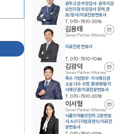
광주고검 부장검사·광주지검
순천지청 부장검사 경력,경
호/형사/의료전문변호사
T.
070-7510-2016
김용태
Senior Partner Attorney
의료전문 변호사
그룹소개
T.
070-7510-1046
김광덕
그룹소개
Senior Partner Attorney
대륜의 강점
특수 기업법무·지식재산권
소송 다수 수행,중대재해/지
식재산권/의료전문변호사
기업 의뢰인
T.
070-7510-2018
오시는 길
이서형
Senior Partner Attorney
글로벌 파트너 로펌
식품의약품안전처 고문변호
사,AI/디지털포렌식/의료전
고객의 소리
문변호사
T.
070-7510-2016