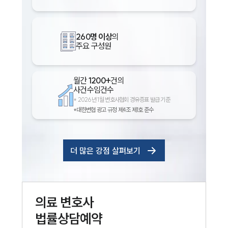
260명 이상
의
주요 구성원
월간
1200+
건의
사건수임건수
*
2026년 1월 변호사협회 경유증표 발급 기준
*대한변협 광고 규정 제4조 제1호 준수
더 많은 강점 살펴보기
의료
변호사
법률상담예약