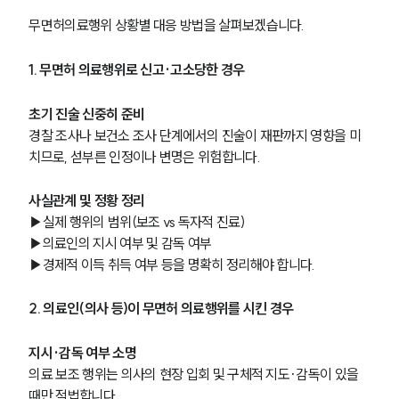
구성원 소개
무면허의료행위 상황별 대응 방법을 살펴보겠습니다. 
의료전문변호사
1. 무면허 의료행위로 신고·고소당한 경우
소식/자료
초기 진술 신중히 준비
경찰 조사나 보건소 조사 단계에서의 진술이 재판까지 영향을 미
언론보도
치므로, 섣부른 인정이나 변명은 위험합니다.
공지사항
법률 블로그
법률서식
사실관계 및 정황 정리
뉴스레터/브로슈어
▶실제 행위의 범위(보조 vs 독자적 진료)
세미나
▶의료인의 지시 여부 및 감독 여부
▶경제적 이득 취득 여부 등을 명확히 정리해야 합니다.
대륜법률상담예약
2. 의료인(의사 등)이 무면허 의료행위를 시킨 경우
대륜법률상담예약
지시·감독 여부 소명
의료 보조 행위는 의사의 현장 입회 및 구체적 지도·감독이 있을 
때만 적법합니다. 