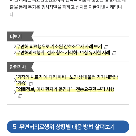
오시는 길
글로벌 파트너 로펌
출을 통해 무거운 형사처벌을 피하고 선처를 이끌어낸 사례입니
고객의 소리
다.
통합검색
AI대륜
더보기
업무사례
무면허 의료행위로 기소된 간호조무사 사례 보기
무면허의료행위, 검사 항소 기각하고 1심 유지한 사례
주요 업무사례
사례분석/최신동향
관련기사
법률정보
법률지식인
'기적의 치료기'에 다리 마비…노인 상대 불법 기기 체험방
고객후기
'기승'
"의료정보, 이제 환자가 옮긴다"…전송요구권 본격 시행
업무분야
의료·바이오·헬스케어그룹 업무
전체
5
.
무면허의료행위 상황별 대응 방법 살펴보기