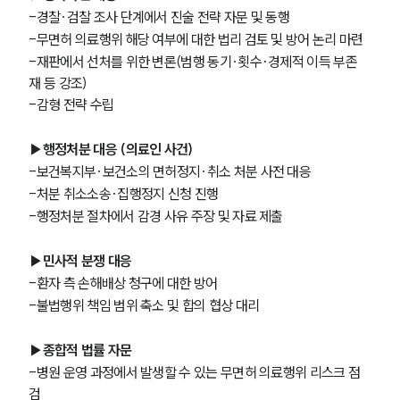
-경찰·검찰 조사 단계에서 진술 전략 자문 및 동행
-무면허 의료행위 해당 여부에 대한 법리 검토 및 방어 논리 마련
-재판에서 선처를 위한 변론(범행 동기·횟수·경제적 이득 부존
재 등 강조)
-감형 전략 수립
▶행정처분 대응 (의료인 사건)
-보건복지부·보건소의 면허정지·취소 처분 사전 대응
-처분 취소소송·집행정지 신청 진행
-행정처분 절차에서 감경 사유 주장 및 자료 제출
▶민사적 분쟁 대응
-환자 측 손해배상 청구에 대한 방어
-불법행위 책임 범위 축소 및 합의 협상 대리
▶종합적 법률 자문
-병원 운영 과정에서 발생할 수 있는 무면허 의료행위 리스크 점
검