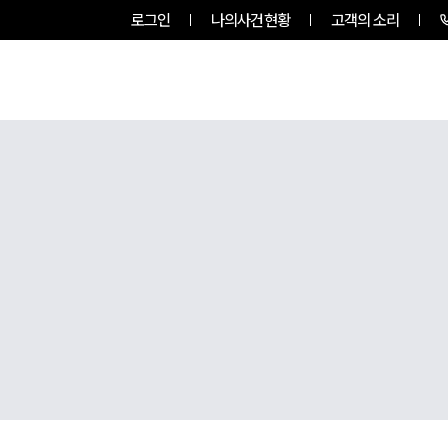
로그인
나의사건현황
고객의 소리
룹소개
업무사례
업무분야