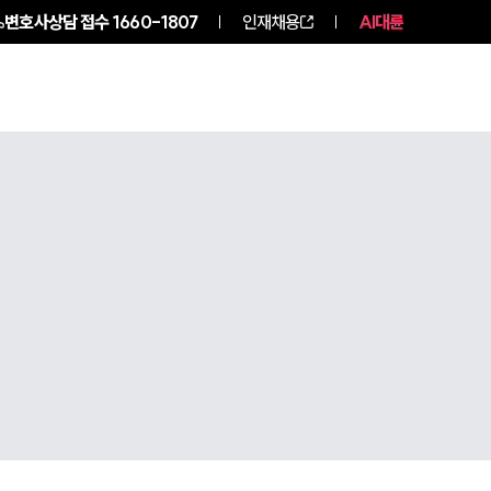
변호사상담 접수
1660-1807
인재채용
AI대륜
구성원 소개
소식/자료