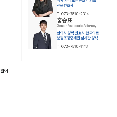
약사 자격 보유 변호사,의료
통합검색
전문변호사
AI대륜
T.
070-7510-2014
홍승표
Senior Associate Attorney
업무사례
한의사 경력 변호사,한국의료
분쟁조정중재원 심사관 경력
주요 업무사례
T.
070-7510-1118
사례분석/최신동향
법률정보
 벌어
법률지식인
고객후기
업무분야
의료·바이오·헬스케어그룹 업무