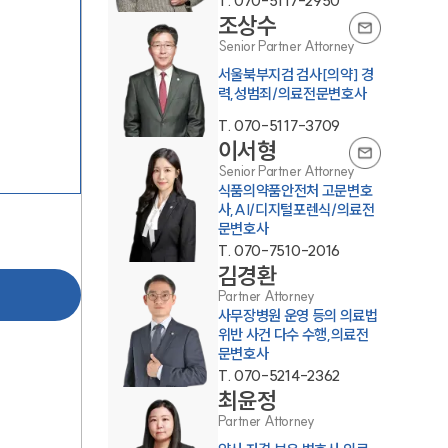
T.
070-5117-2950
조상수
Senior Partner Attorney
서울북부지검 검사[의약] 경
력,성범죄/의료전문변호사
T.
070-5117-3709
이서형
그룹소개
Senior Partner Attorney
식품의약품안전처 고문변호
사,AI/디지털포렌식/의료전
그룹소개
문변호사
T.
070-7510-2016
대륜의 강점
김경환
Partner Attorney
기업 의뢰인
사무장병원 운영 등의 의료법
위반 사건 다수 수행,의료전
오시는 길
문변호사
T.
070-5214-2362
글로벌 파트너 로펌
최윤정
고객의 소리
Partner Attorney