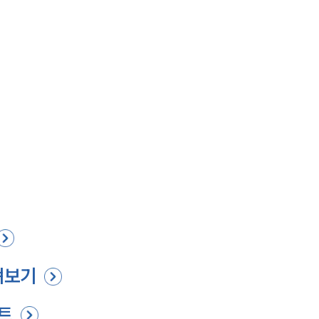
펴보기
트