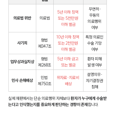
무면허·
5년 이하 징역 
무동의 
의료법 위반
의료법
또는 5천만원 
의료행위 
이하 벌금
여부
10년 이하 징역 
특정 의료인 
형법 
사기죄
또는 2천만원 
수술 기망 
제347조
이하 벌금
여부
형법 
5년 이하 금고 
환자 피해 
업무상과실치상
제268조
또는 벌금
발생 여부
설명의무·
민법 
위자료·치료비 
민사 손해배상
자기결정권 
제750조
배상
침해
실제 재판에서는 단순 의료행위 자체보다
 환자가 누구에게 수술받
는다고 인식했는지를 중요하게 판단하는 경향이 존재
합니다.