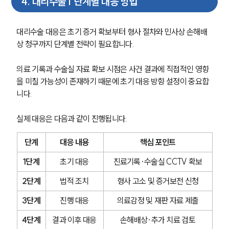
4
.
대리수술 | 단계별 대응 방법
고객의 소리
통합검색
AI대륜
대리수술 대응은 초기 증거 확보부터 형사 절차와 민사상 손해배
상 청구까지 단계별 전략이 필요합니다.
업무사례
의료 기록과 수술실 자료 확보 시점은 사건 결과에 직접적인 영향
주요 업무사례
을 미칠 가능성이 존재하기 때문에 초기 대응 방향 설정이 중요합
사례분석/최신동향
니다.
법률정보
법률지식인
실제 대응은 다음과 같이 진행됩니다.
고객후기
단계
대응 내용
핵심 포인트
업무분야
1단계
초기 대응
진료기록·수술실 CCTV 확보
의료·바이오·헬스케어그룹 업무
2단계
법적 조치
형사 고소 및 증거보전 신청
전체
3단계
진행 대응
의료감정 및 재판 자료 제출
구성원 소개
4단계
결과 이후 대응
손해배상·추가 치료 검토