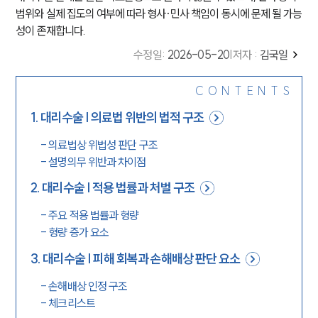
범위와 실제 집도의 여부에 따라 형사·민사 책임이 동시에 문제 될 가능
성이 존재합니다.
수정일
:
2026-05-20
|
저자 :
김국일
CONTENTS
1
.
대리수술 | 의료법 위반의 법적 구조
-
의료법상 위법성 판단 구조
-
설명의무 위반과 차이점
2
.
대리수술 | 적용 법률과 처벌 구조
-
주요 적용 법률과 형량
-
형량 증가 요소
3
.
대리수술 | 피해 회복과 손해배상 판단 요소
-
손해배상 인정 구조
-
체크리스트