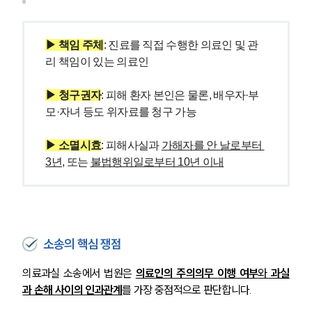
오시는 길
글로벌 파트너 로펌
고객의 소리
통합검색
▶ 책임 주체
: 진료를 직접 수행한 의료인 및 관
AI대륜
리 책임이 있는 의료인
업무사례
▶ 청구권자
: 피해 환자 본인은 물론, 배우자·부
모·자녀 등도 위자료를 청구 가능
주요 업무사례
사례분석/최신동향
▶ 소멸시효
: 피해사실과 
가해자를 안 날로부터 
법률정보
3년
, 또는 
불법행위일로부터 10년 이내
법률지식인
고객후기
업무분야
소송의 핵심 쟁점
의료·바이오·헬스케어그룹 업무
전체
의료과실 소송에서 법원은 
의료인의 주의의무 이행 여부
와 
과실
과 손해 사이의 인과관계
를 가장 중점적으로 판단합니다.