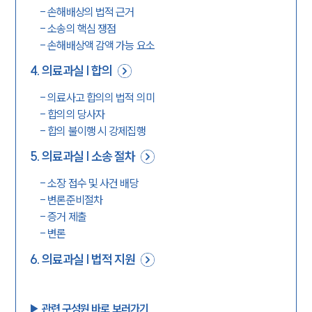
-
손해배상의 법적 근거
-
소송의 핵심 쟁점
-
손해배상액 감액 가능 요소
4
.
의료과실 | 합의
-
의료사고 합의의 법적 의미
-
합의의 당사자
-
합의 불이행 시 강제집행
5
.
의료과실 | 소송 절차
-
소장 접수 및 사건 배당
-
변론준비절차
-
증거 제출
-
변론
6
.
의료과실 | 법적 지원
▶︎ 관련 구성원 바로 보러가기