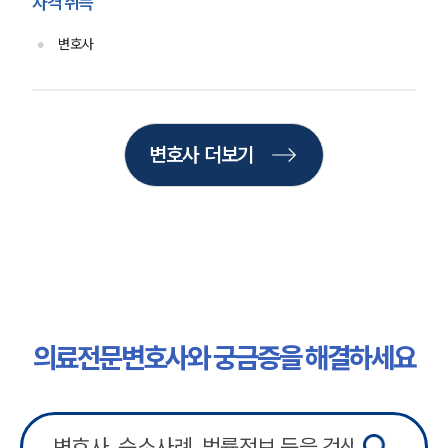
자격 취득
주요 업무사례
사례분석/최신동향
변호사
법률정보
법률지식인
고객후기
변호사 더보기
업무분야
의료·바이오·헬스케어그룹 업무
전체
구성원 소개
의료전문변호사
의료전문변호사와 궁금증을 해결하세요
소식/자료
언론보도