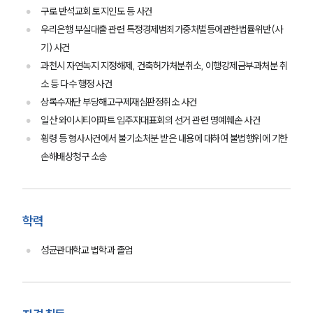
구로 반석교회 토지인도 등 사건
우리은행 부실대출 관련 특정경제범죄가중처벌등에관한법률위반(사
기) 사건
과천시 자연녹지 지정해제, 건축허가처분취소, 이행강제금부과처분 취
소 등 다수 행정 사건
상록수재단 부당해고구제재심판정취소 사건
일산 와이시티아파트 입주자대표회의 선거 관련 명예훼손 사건
그룹소개
횡령 등 형사사건에서 불기소처분 받은 내용에 대하여 불법행위에 기한
그룹소개
손해배상청구 소송
대륜의 강점
기업 의뢰인
오시는 길
글로벌 파트너 로펌
학력
고객의 소리
통합검색
성균관대학교 법학과 졸업
AI대륜
업무사례