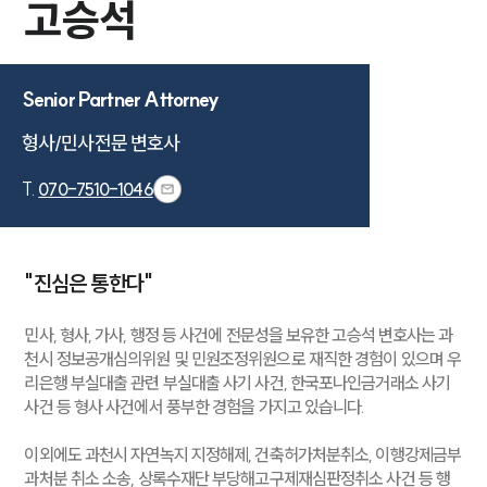
고승석
Senior Partner Attorney
T.
070-7510-1046
"진심은 통한다"
민사, 형사, 가사, 행정 등 사건에 전문성을 보유한 고승석 변호사는 과
천시 정보공개심의위원 및 민원조정위원으로 재직한 경험이 있으며 우
리은행 부실대출 관련 부실대출 사기 사건, 한국포나인금거래소 사기
사건 등 형사 사건에서 풍부한 경험을 가지고 있습니다.
이외에도 과천시 자연녹지 지정해제, 건축허가처분취소, 이행강제금부
과처분 취소 소송, 상록수재단 부당해고구제재심판정취소 사건 등 행