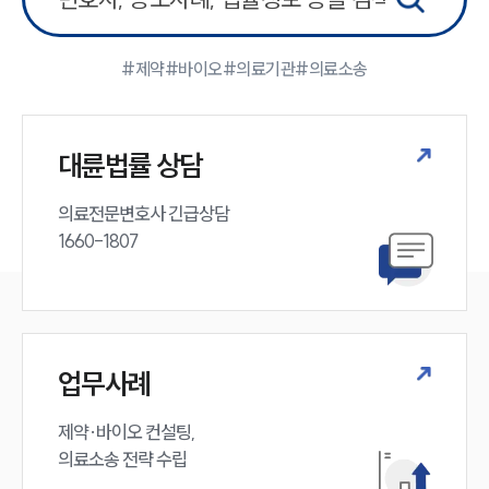
공지사항
법률 블로그
법률서식
#제약
#바이오
#의료기관
#의료소송
뉴스레터/브로슈어
세미나
대륜법률 상담
대륜법률상담예약
의료전문변호사 긴급상담

대륜법률상담예약
1660-1807
업무사례
제약·바이오 컨설팅, 

의료소송 전략 수립