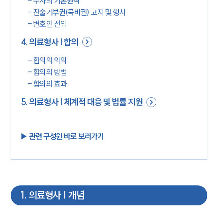
-
수사의 기본원칙
-
진술거부권(묵비권) 고지 및 행사
-
변호인 선임
4
.
의료형사 | 합의
-
합의의 의의
-
합의의 방법
-
합의의 효과
5
.
의료형사 | 체계적 대응 및 법률 지원
▶︎ 관련 구성원 바로 보러가기
1
.
의료형사 | 개념