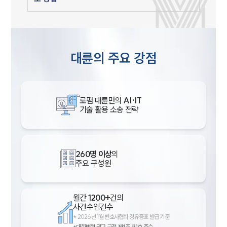
대륜의 주요 강점
로펌 대륜만의
AI·IT
기술 활용 소송 전략
260명 이상
의
주요 구성원
월간
1200+
건의
사건수임건수
*
2026년 1월 변호사협회 경유증표 발급 기준
*대한변협 광고 규정 제4조 제1호 준수