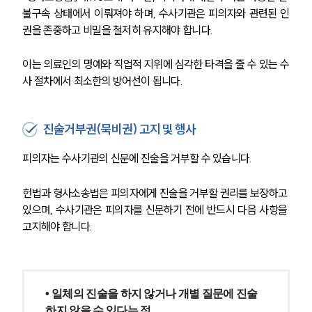
구성원 소개
불구속 상태에서 이뤄져야 하며, 수사기관은 피의자와 관련된 인
권을 존중하고 비밀을 철저히 유지해야 합니다.
의료전문변호사
이는 의료인의 명예와 직업적 지위에 심각한 타격을 줄 수 있는 수
소식/자료
사 절차에서 최소한의 방어선이 됩니다.
언론보도
공지사항
진술거부권(묵비권) 고지 및 행사
법률 블로그
법률서식
피의자는 수사기관의 신문에 진술을 거부할 수 있습니다.
뉴스레터/브로슈어
세미나
헌법과 형사소송법은 피의자에게 진술을 거부할 권리를 보장하고 
있으며, 수사기관은 피의자를 신문하기 전에 반드시 다음 사항을 
대륜법률상담예약
고지해야 합니다.
대륜법률상담예약
• 일체의 진술을 하지 않거나 개별 질문에 진술
하지 않을 수 있다는 점