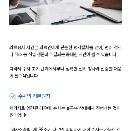
오시는 길
글로벌 파트너 로펌
고객의 소리
통합검색
AI대륜
업무사례
의료형사 사건은 의료인에게 단순한 형사절차를 넘어, 면허 정지
주요 업무사례
나 취소 등 직업 생존과 직결되는 중대한 사안이 될 수 있습니다.
사례분석/최신동향
법률정보
따라서 수사 초기 단계에서부터 정확한 권리 행사와 신중한 대응
법률지식인
이 필수적입니다.
고객후기
업무분야
수사의 기본원칙
의료·바이오·헬스케어그룹 업무
피의자로 입건된 경우에, 수사는 불구속 상태에서 진행하는 것이 
전체
원칙입니다
「형사소송법」 제198조에 따르면, 피의자에 대한 수사는 가능한 한 