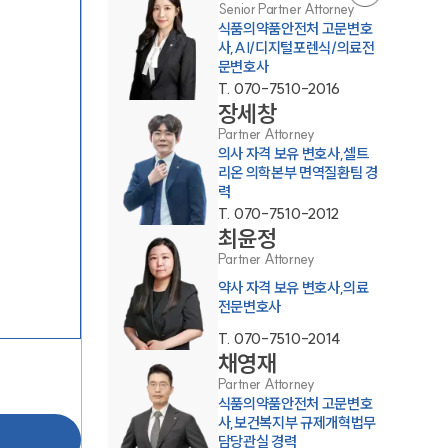
Senior Partner Attorney
식품의약품안전처 고문변호
사,AI/디지털포렌식/의료전
문변호사
T.
070-7510-2016
장세창
Partner Attorney
의사 자격 보유 변호사,셀트
그룹소개
리온 의학본부 면역질환팀 경
력
T.
070-7510-2012
그룹소개
최윤정
Partner Attorney
대륜의 강점
약사 자격 보유 변호사,의료
기업 의뢰인
전문변호사
T.
070-7510-2014
오시는 길
채영재
글로벌 파트너 로펌
Partner Attorney
식품의약품안전처 고문변호
고객의 소리
사,보건복지부 규제개혁법무
담당관실 경력