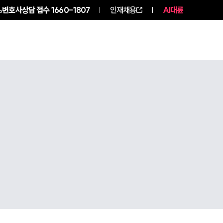
변호사상담 접수
1660-1807
인재채용
AI대륜
구성원 소개
소식/자료