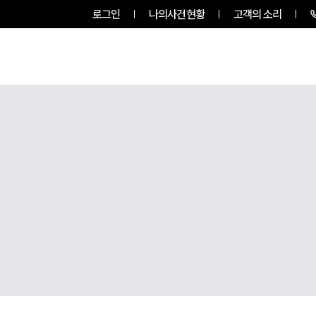
로그인
나의사건현황
고객의 소리
룹소개
업무사례
업무분야