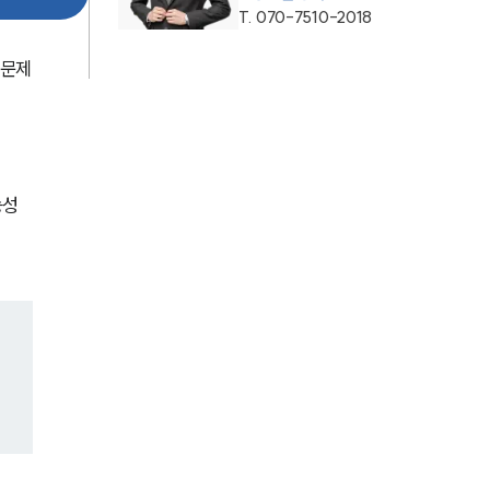
통합검색
T.
070-7510-2018
AI대륜
 문제
업무사례
주요 업무사례
능성
사례분석/최신동향
법률정보
법률지식인
고객후기
업무분야
의료·바이오·헬스케어그룹 업무