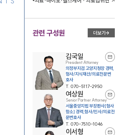
NTS
의료·바이오·헬스케어 · 의료법위반
관련 구성원
더보기
김국일
President Attorney
의정부지검 고양지청장 경력,
형사/지식재산/의료전문변
호사
T.
070-5117-2950
여상원
Senior Partner Attorney
서울중앙지법 부장판사[형사
항소] 경력,형사/민사/의료전
문변호사
T.
070-7510-1046
이서형