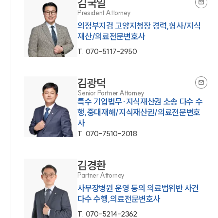
김국일
President Attorney
의정부지검 고양지청장 경력,형사/지식
재산/의료전문변호사
T.
070-5117-2950
김광덕
Senior Partner Attorney
특수 기업법무·지식재산권 소송 다수 수
행,중대재해/지식재산권/의료전문변호
사
T.
070-7510-2018
김경환
Partner Attorney
사무장병원 운영 등의 의료법위반 사건
다수 수행,의료전문변호사
T.
070-5214-2362