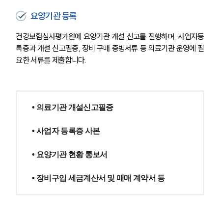
고객의 소리
통합검색
요양기관 등록
AI대륜
건강보험심사평가원에 요양기관 개설 신고를 진행하며, 사업자등
록증과 개설 신고필증, 장비 구매 증빙서류 등 의료기관 운영에 필
업무사례
요한 서류를 제출합니다.
주요 업무사례
사례분석/최신동향
법률정보
법률지식인
• 의료기관 개설신고필증
고객후기
• 사업자 등록증 사본
업무분야
• 요양기관 현황 통보서
의료·바이오·헬스케어그룹 업무
전체
• 장비구입 세금계산서 및 매매 계약서 등
구성원 소개