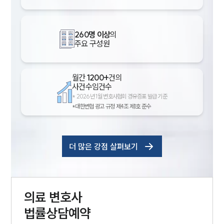
260명 이상
의
주요 구성원
월간
1200+
건의
사건수임건수
*
2026년 1월 변호사협회 경유증표 발급 기준
*대한변협 광고 규정 제4조 제1호 준수
더 많은 강점 살펴보기
의료
변호사
법률상담예약