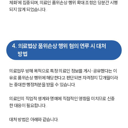
체화’에 집중되며, 의료인 품위손상 행위 확대 조항은 당분간 시행
고객의 소리
통합검색
되지 않게 되었습니다.
AI대륜
업무사례
주요 업무사례
4
.
의료법상 품위손상 행위 혐의 연루 시 대처
사례분석/최신동향
방법
법률정보
법률지식인
고객후기
의료업무 방해 목적으로 특정 의료인 정보를 게시·공유했다는 이
유로 품위손상 행위에 해당한다고 판단되면 자격정지 12개월이라
업무분야
는 중대한 행정처분을 받을 수 있습니다. 
의료·바이오·헬스케어그룹 업무
의료인의 직업적 생계와 명예에 직접적인 영향을 미치므로 신중
전체
한 대응이 필요합니다.
대처 방법은 아래와 같습니다. 
구성원 소개