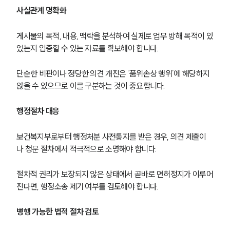
의료전문변호사
사실관계 명확화
게시물의 목적, 내용, 맥락을 분석하여 실제로 업무 방해 목적이 있
소식/자료
었는지 입증할 수 있는 자료를 확보해야 합니다.
언론보도
단순한 비판이나 정당한 의견 개진은 ‘품위손상 행위’에 해당하지 
공지사항
않을 수 있으므로 이를 구분하는 것이 중요합니다.
법률 블로그
법률서식
뉴스레터/브로슈어
행정절차 대응
세미나
보건복지부로부터 행정처분 사전통지를 받은 경우, 의견 제출이
나 청문 절차에서 적극적으로 소명해야 합니다.
대륜법률상담예약
대륜법률상담예약
절차적 권리가 보장되지 않은 상태에서 곧바로 면허정지가 이루어
진다면, 행정소송 제기 여부를 검토해야 합니다.
병행 가능한 법적 절차 검토