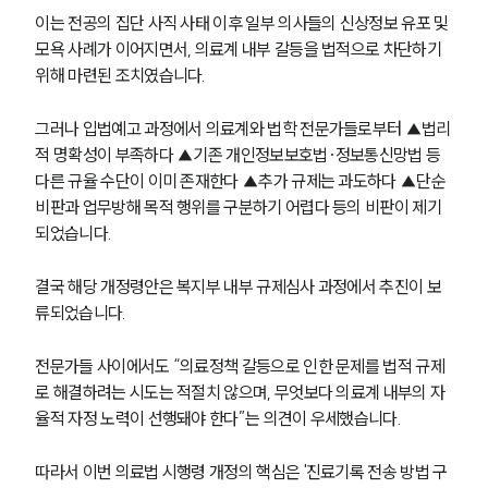
이는 전공의 집단 사직 사태 이후 일부 의사들의 신상정보 유포 및 
모욕 사례가 이어지면서, 의료계 내부 갈등을 법적으로 차단하기 
위해 마련된 조치였습니다.
그러나 입법예고 과정에서 의료계와 법학 전문가들로부터 ▲법리
적 명확성이 부족하다 ▲기존 개인정보보호법·정보통신망법 등 
다른 규율 수단이 이미 존재한다 ▲추가 규제는 과도하다 ▲단순 
비판과 업무방해 목적 행위를 구분하기 어렵다 등의 비판이 제기
되었습니다.
결국 해당 개정령안은 복지부 내부 규제심사 과정에서 추진이 보
류되었습니다. 
그룹소개
전문가들 사이에서도 “의료정책 갈등으로 인한 문제를 법적 규제
그룹소개
로 해결하려는 시도는 적절치 않으며, 무엇보다 의료계 내부의 자
대륜의 강점
율적 자정 노력이 선행돼야 한다”는 의견이 우세했습니다.
기업 의뢰인
오시는 길
따라서 이번 의료법 시행령 개정의 핵심은 '진료기록 전송 방법 구
글로벌 파트너 로펌