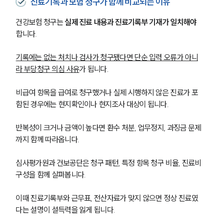
오시는 길
진료기록과 보험 청구가 함께 비교되는 이유
글로벌 파트너 로펌
고객의 소리
건강보험 청구는 
실제 진료 내용과 진료기록부 기재가 일치해야
통합검색
합니다. 
AI대륜
기록에는 없는 처치나 검사가 청구됐다면 단순 입력 오류가 아니
업무사례
라 부당청구 의심 사유
가 됩니다.
주요 업무사례
비급여 항목을 급여로 청구했거나 실제 시행하지 않은 진료가 포
사례분석/최신동향
함된 경우에는 현지확인이나 현지조사 대상이 됩니다. 
법률정보
법률지식인
반복성이 크거나 금액이 높다면 환수 처분, 업무정지, 과징금 문제
고객후기
까지 함께 따라옵니다.
업무분야
심사평가원과 건보공단은 청구 패턴, 특정 항목 청구 비율, 진료비 
구성을 함께 살펴봅니다. 
의료·바이오·헬스케어그룹 업무
전체
이때 진료기록부와 근무표, 전산자료가 맞지 않으면 정상 진료였
다는 설명이 설득력을 잃게 됩니다.