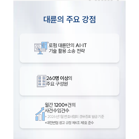
대륜의 주요 강점
로펌 대륜만의
AI·IT
기술 활용 소송 전략
인재채용
260명 이상
의
주요 구성원
만화로 보는 사례
월간
1200+
건의
사건수임건수
*
2026년 1월 변호사협회 경유증표 발급 기준
*대한변협 광고 규정 제4조 제1호 준수