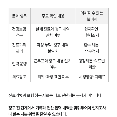
구성원 소개
의료전문변호사
이어질 수 있는 
문제 항목
주요 확인 내용
불이익
건강보험 
실제 진료와 청구 내역 
현지확인·
소식/자료
청구
일치 여부
현지조사
언론보도
진료기록 
작성 누락·청구 내역 
환수 처분·
공지사항
관리
불일치
업무정지
법률 블로그
법률서식
근무표와 청구 내용 일치 
행정처분·의료법 
뉴스레터/브로슈어
인력 운영
여부
위반
세미나
의료광고
허위·과장 표현 여부
시정명령·과태료
대륜법률상담예약
진료기록과 보험 청구 자료는 따로 판단되는 문서가 아닙니다. 
대륜법률상담예약
청구 전 단계에서 기록과 전산 입력 내역을 맞춰두어야 현지조사
나 환수 처분 위험을 줄일 수 있습니다.