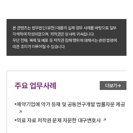
업무분야
의료·바이오·헬스케어그룹 업무
본 콘텐츠는 법무법인(유한) 대륜의 실제 업무 사례를 바탕으로 일부
전체
각색하여 작성되었으며, 저작권은 당사에 귀속됩니다.
무단 전재, 복제 및 배포 등 저작권 침해 행위에 대해서는 관련 법령에
따른 조치가 이루어질 수 있습니다.
구성원 소개
의료전문변호사
주요 업무사례
소식/자료
더보기
언론보도
공지사항
제약기업에 약가 등재 및 공동연구개발 법률자문 제공
법률 블로그
법률서식
의료 자료 저작권 문제 자문한 대구변호사
뉴스레터/브로슈어
세미나