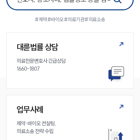
#제약
#바이오
#의료기관
#의료소송
대륜법률 상담
의료전문변호사 긴급상담

1660-1807
업무사례
제약·바이오 컨설팅, 

의료소송 전략 수립