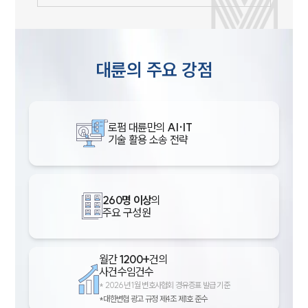
대륜의 주요 강점
로펌 대륜만의
AI·IT
기술 활용 소송 전략
260명 이상
의
주요 구성원
월간
1200+
건의
사건수임건수
*
2026년 1월 변호사협회 경유증표 발급 기준
*대한변협 광고 규정 제4조 제1호 준수