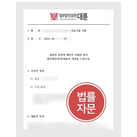
그룹소개
그룹소개
대륜의 강점
기업 의뢰인
오시는 길
글로벌 파트너 로펌
고객의 소리
통합검색
AI대륜
업무사례
주요 업무사례
사례분석/최신동향
법률정보
법률지식인
고객후기