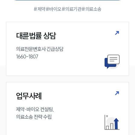
#제약
#바이오
#의료기관
#의료소송
대륜법률 상담
의료전문변호사 긴급상담

1660-1807
업무사례
제약·바이오 컨설팅, 

의료소송 전략 수립