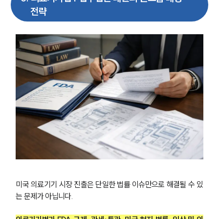
전략
업무분야
의료·바이오·헬스케어그룹 업무
전체
구성원 소개
의료전문변호사
소식/자료
언론보도
공지사항
법률 블로그
법률서식
미국 의료기기 시장 진출은 단일한 법률 이슈만으로 해결될 수 있
뉴스레터/브로슈어
는 문제가 아닙니다. 
세미나