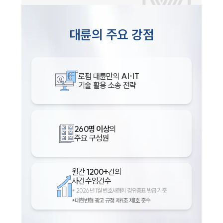
대륜의 주요 강점
로펌 대륜만의
AI·IT
기술 활용 소송 전략
260명 이상
의
주요 구성원
월간
1200+
건의
사건수임건수
*
2026년 1월 변호사협회 경유증표 발급 기준
*대한변협 광고 규정 제4조 제1호 준수