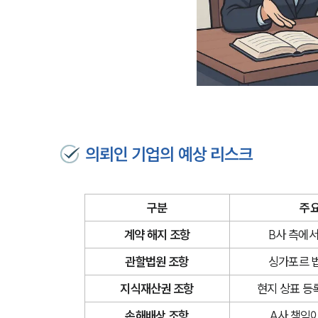
의뢰인 기업의 예상 리스크
구분
주요
계약 해지 조항
B사 측에서
관할법원 조항
싱가포르 
지식재산권 조항
현지 상표 등
손해배상 조항
A사 책임