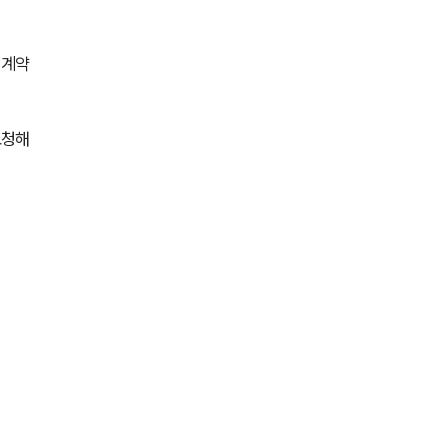
통합검색
AI대륜
 계약
업무사례
요청해
주요 업무사례
사례분석/최신동향
법률정보
법률지식인
고객후기
업무분야
의료·바이오·헬스케어그룹 업무