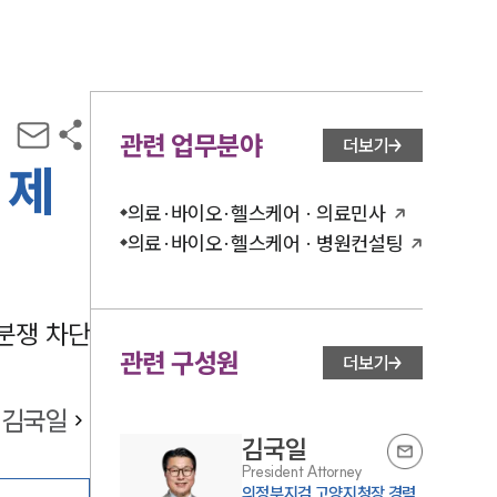
관련 업무분야
더보기
 제
의료·바이오·헬스케어 · 의료민사
의료·바이오·헬스케어 · 병원컨설팅
분쟁 차단
관련 구성원
더보기
김국일
김국일
President Attorney
의정부지검 고양지청장 경력,