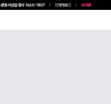
변호사상담 접수
1660-1807
인재채용
AI대륜
구성원 소개
소식/자료