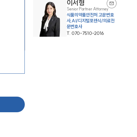
이서형
Senior Partner Attorney
식품의약품안전처 고문변호
사,AI/디지털포렌식/의료전
문변호사
T.
070-7510-2016
그룹소개
그룹소개
대륜의 강점
기업 의뢰인
오시는 길
글로벌 파트너 로펌
고객의 소리