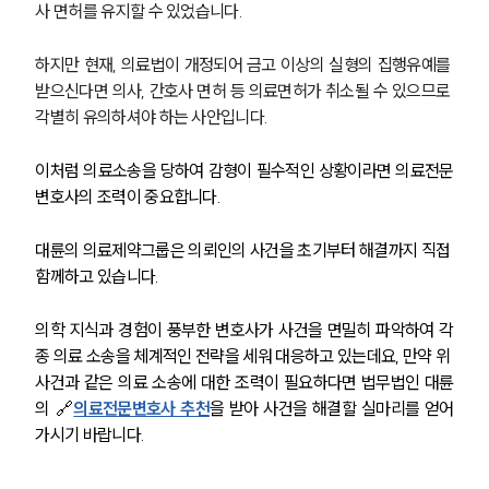
사 면허를 유지할 수 있었습니다.
그룹소개
하지만 현재, 의료법이 개정되어 금고 이상의 실형의 집행유예를 
그룹소개
받으신다면 의사, 간호사 면허 등 의료면허가 취소될 수 있으므로 
대륜의 강점
기업 의뢰인
각별히 유의하셔야 하는 사안입니다.
오시는 길
글로벌 파트너 로펌
이처럼 의료소송을 당하여 감형이 필수적인 상황이라면 의료전문
고객의 소리
변호사의 조력이 중요합니다.
통합검색
AI대륜
대륜의 의료제약그룹은 의뢰인의 사건을 초기부터 해결까지 직접 
함께하고 있습니다.
업무사례
의학 지식과 경험이 풍부한 변호사가 사건을 면밀히 파악하여 각
주요 업무사례
종 의료 소송을 체계적인 전략을 세워 대응하고 있는데요, 만약 위 
사례분석/최신동향
법률정보
사건과 같은 의료 소송에 대한 조력이 필요하다면 법무법인 대륜
법률지식인
의 🔗
의료전문변호사 추천
을 받아 사건을 해결할 실마리를 얻어
고객후기
가시기 바랍니다.