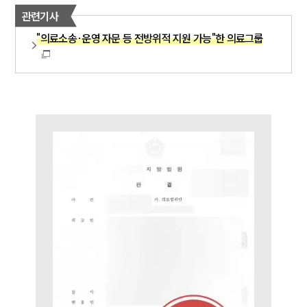
업무분야
관련기사
의료·바이오·헬스케어그룹 업무
"의료소송·운영 자문 등 전방위적 지원 가능"한 의료그룹
전체
구성원 소개
의료전문변호사
소식/자료
언론보도
공지사항
법률 블로그
법률서식
뉴스레터/브로슈어
세미나