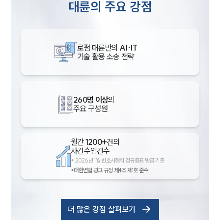
대륜의 주요 강점
로펌 대륜만의
AI·IT
기술 활용 소송 전략
260명 이상
의
주요 구성원
월간
1200+
건의
사건수임건수
*
2026년 1월 변호사협회 경유증표 발급 기준
*대한변협 광고 규정 제4조 제1호 준수
더 많은 강점 살펴보기