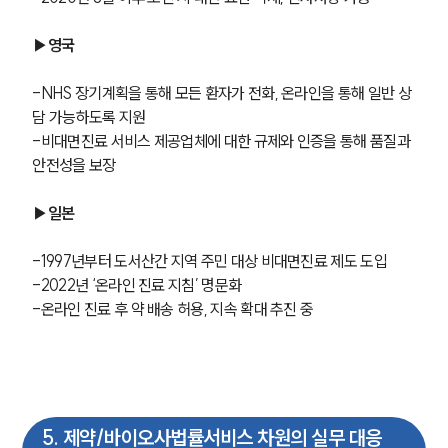
법률 블로그
법률서식
▶영국
뉴스레터/브로슈어
세미나
-NHS 장기계획을 통해 모든 환자가 전화, 온라인을 통해 일반 상
담 가능하도록 지원
대륜법률상담예약
-비대면진료 서비스 제공업체에 대한 규제와 인증을 통해 품질과 
안전성을 보장
대륜법률상담예약
▶일본
-1997년부터 도서산간 지역 주민 대상 비대면진료 제도 도입
-2022년 ‘온라인 진료 지침’ 명문화
-온라인 진료 후 약 배송 허용, 지속 확대 추진 중
5
.
제약/바이오사법률서비스 차원의 실무 대응