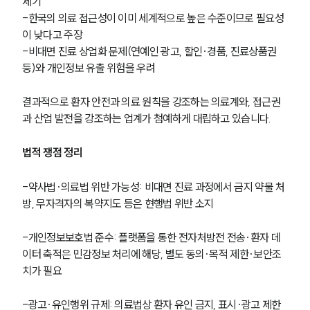
제기
-한국의 의료 접근성이 이미 세계적으로 높은 수준이므로 필요성
이 낮다고 주장
-비대면 진료 상업화 문제(연예인 광고, 할인·경품, 진료상품권 
등)와 개인정보 유출 위험을 우려
결과적으로 환자 안전과 의료 원칙을 강조하는 의료계와, 접근권
그룹소개
과 산업 발전을 강조하는 업계가 첨예하게 대립하고 있습니다.
그룹소개
대륜의 강점
법적 쟁점 정리
기업 의뢰인
오시는 길
-약사법·의료법 위반 가능성: 비대면 진료 과정에서 금지 약물 처
글로벌 파트너 로펌
방, 무자격자의 복약지도 등은 현행법 위반 소지
고객의 소리
통합검색
AI대륜
-개인정보보호법 준수: 플랫폼을 통한 전자처방전 전송·환자 데
이터 축적은 민감정보 처리에 해당, 별도 동의·목적 제한·보안조
치가 필요
업무사례
주요 업무사례
-광고·유인행위 규제: 의료법상 환자 유인 금지, 표시·광고 제한