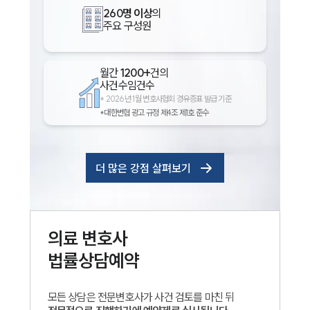
260명 이상
의
주요 구성원
월간
1200+
건의
사건수임건수
*
2026년 1월 변호사협회 경유증표 발급 기준
*대한변협 광고 규정 제4조 제1호 준수
더 많은 강점 살펴보기
의료
변호사
법률상담예약
모든 상담은 전문변호사가 사건 검토를 마친 뒤