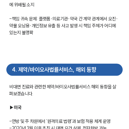
사례분석/최신동향
에 위배될 소지
법률정보
법률지식인
-책임 귀속 문제: 플랫폼·의료기관·약국 간 계약 관계에서 오진·
고객후기
약물 오남용·개인정보 유출 등 사고 발생 시 책임 주체가 어디에 
있는지 불명확
업무분야
의료·바이오·헬스케어그룹 업무
전체
4
.
제약/바이오사법률서비스, 해외 동향
구성원 소개
비대면 진료와 관련한 제약/바이오사법률서비스 해외 동향을 살
의료전문변호사
펴보겠습니다.
소식/자료
▶미국
언론보도
-연방 및 주 차원에서 ‘원격의료 법령’과 보험 적용 체계 운영
공지사항
-2020년 3월 이후 초진 시 대면 요건 삭제, 전자처방 가능