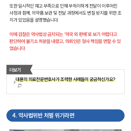
또한 일시적인 재고 부족으로 인해 부득이하게 전달이 이루어진 
사정과 함께, 의약품 보관 및 전달 과정에서도 변질 방지를 위한 조
치가 있었음을 설명했습니다.
이에 검찰은 약사법상 금지되는 ‘약국 외 판매’로 보기 어렵다고 
그룹소개
판단하여 불기소 처분을 내렸고, 의뢰인은 형사 책임을 면할 수 있
었습니다.
그룹소개
대륜의 강점
기업 의뢰인
오시는 길
더보기
글로벌 파트너 로펌
대륜의 의료전문변호사가 조력한 사례들이 궁금하신가요?
고객의 소리
통합검색
AI대륜
업무사례
4
.
약사법위반 처벌 위기라면
주요 업무사례
사례분석/최신동향