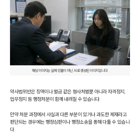
법률정보
법률지식인
고객후기
업무분야
의료·바이오·헬스케어그룹 업무
전체
해당 이미지는 실제 인물이 아닌 AI로 생성된 이미지입니다.
구성원 소개
의료전문변호사
약사법위반은 징역이나 벌금 같은 형사처벌뿐 아니라 자격정지, 
업무정지 등 행정처분이 함께 내려질 수 있습니다.
소식/자료
만약 처분 과정에서 사실과 다른 부분이 있거나 과도한 제재라고 
판단되는 경우에는 행정심판이나 행정소송을 통해 다툴 수 있습니
언론보도
다.
공지사항
법률 블로그