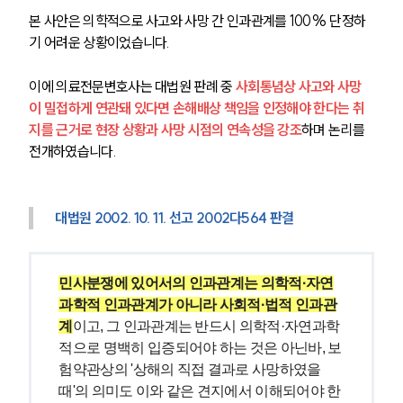
본 사안은 의학적으로 사고와 사망 간 인과관계를 100% 단정하
기 어려운 상황이었습니다.
이에 의료전문변호사는 대법원 판례 중 
사회통념상 사고와 사망
이 밀접하게 연관돼 있다면 손해배상 책임을 인정해야 한다는 취
지를 근거로 현장 상황과 사망 시점의 연속성을 강조
하며 논리를 
전개하였습니다.
대법원 2002. 10. 11. 선고 2002다564 판결
민사분쟁에 있어서의 인과관계는 의학적·자연
그룹소개
과학적 인과관계가 아니라 사회적·법적 인과관
그룹소개
계
이고, 그 인과관계는 반드시 의학적·자연과학
대륜의 강점
적으로 명백히 입증되어야 하는 것은 아닌바, 보
기업 의뢰인
험약관상의 '상해의 직접 결과로 사망하였을 
오시는 길
때'의 의미도 이와 같은 견지에서 이해되어야 한
글로벌 파트너 로펌