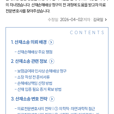
의 자녀였습니다. 산재손해배상 청구의 전 과정에 도움을 받고자 의료
전문변호사를 찾아주셨습니다.
수정일
:
2026-04-02
|
저자 :
김국일
CONTENTS
1
.
산재소송 의뢰 배경
-
산재손해배상 주요 쟁점
2
.
산재소송 관련 정보
-
보험급여와 민사상 손해배상 청구
-
소장 작성 전 준비서류
-
손해배상책임 산정 방법
-
산재 입증 필요 증거 확보 방법
3
.
산재소송 변호 전략
-
의료전문변호사의 전략 | ① 의학적·자연과학적 접근