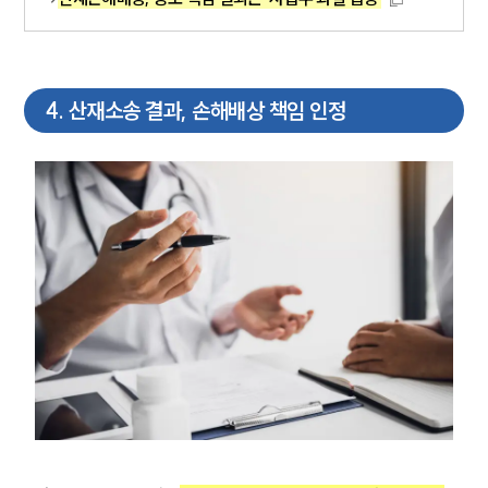
의료전문변호사
소식/자료
4
.
산재소송 결과, 손해배상 책임 인정
언론보도
공지사항
법률 블로그
법률서식
뉴스레터/브로슈어
세미나
대륜법률상담예약
대륜법률상담예약