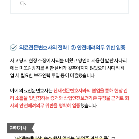
다.
고객의 소리
통합검색
AI대륜
업무사례
의료전문변호사의 전략 | ③ 안전배려의무 위반 입증
주요 업무사례
사례분석/최신동향
사고 당시 현장 소장이 자리를 비웠고 망인이 사용한 발판 사다리
법률정보
법률지식인
에는 미끄럼방지를 위한 설비가 갖추어지지 않았으며 사다리 작
고객후기
업 시 필요한 보조인력 투입 등이 미흡했습니다.
이에 의료전문변호사는 
산재전문변호사와의 협업을 통해 현장 관
업무분야
리 소홀을 뒷받침하는 증거와 산업안전보건기준 규정을 근거로 회
사의 안전배려의무 위반을 명확히 입증
했습니다.
의료·바이오·헬스케어그룹 업무
전체
관련기사
구성원 소개
산재손해배상, 승소 핵심 열쇠는 '사업주 과실 입증'