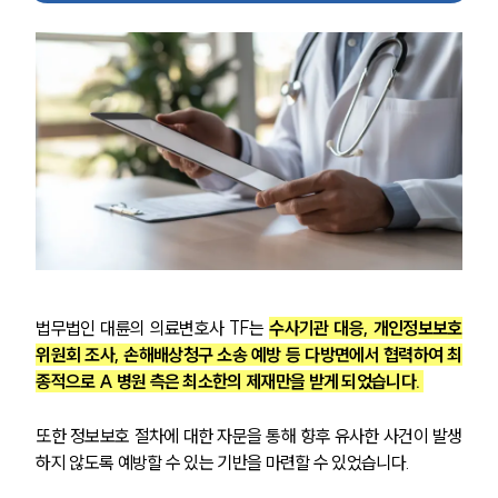
그룹소개
대륜의 강점
기업 의뢰인
오시는 길
글로벌 파트너 로펌
고객의 소리
통합검색
AI대륜
업무사례
주요 업무사례
사례분석/최신동향
법률정보
법무법인 대륜의 의료변호사 TF는 
수사기관 대응, 개인정보보호
법률지식인
위원회 조사, 손해배상청구 소송 예방 등 다방면에서 협력하여 최
고객후기
종적으로 A 병원 측은 최소한의 제재만을 받게 되었습니다. 
업무분야
또한 정보보호 절차에 대한 자문을 통해 향후 유사한 사건이 발생
하지 않도록 예방할 수 있는 기반을 마련할 수 있었습니다.
의료·바이오·헬스케어그룹 업무