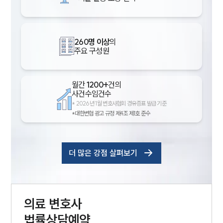
260명 이상
의
주요 구성원
월간
1200+
건의
사건수임건수
*
2026년 1월 변호사협회 경유증표 발급 기준
*대한변협 광고 규정 제4조 제1호 준수
더 많은 강점 살펴보기
의료
변호사
법률상담예약