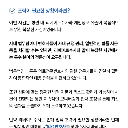
전체
조력이 필요한 상황이라면?
구성원 소개
이번 사건은 병원 내 리베이트수사와 개인정보 유출이 복합적으
로 얽힌 복잡한 사건이었습니다. 
의료전문변호사
사내 법무팀이나 변호사들이 사내 규정 관리, 일반적인 법률 자문 
등을 처리할 수는 있지만, 리베이트수사와 같이 복잡한 사건에서
소식/자료
는 특수 분야의 전문성이 요구됩니다. 
언론보도
공지사항
법무법인 대륜은 의료전문변호사와 관련 전문가들이 긴밀히 협력
법률 블로그
하여 종합적인 대응 전략을 마련하고 있습니다.
법률서식
뉴스레터/브로슈어
또한 상황에 맞는 정확한 법적 자문과 리스크 관리가 가능하며 사
세미나
건이 진행되는 동안 지속적인 모니터링과 전략 조정을 통해 최선
의 결과를 도출하기 위해 노력하고 있습니다.
대륜법률상담예약
만약 리베이트수사로 인해 법적 조력이 필요한 상황이라면 언제
대륜법률상담예약
든 법무법인 대륜의 🔗
의료변호사
를 찾아주시길 바랍니다.