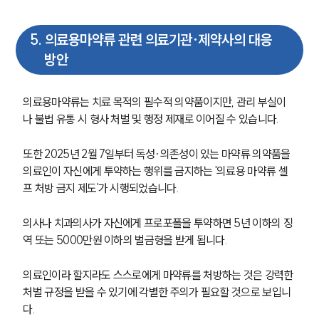
5
.
의료용마약류 관련 의료기관·제약사의 대응
방안
의료용마약류는 치료 목적의 필수적 의약품이지만, 관리 부실이
나 불법 유통 시 형사 처벌 및 행정 제재로 이어질 수 있습니다. 
그룹소개
또한 2025년 2월 7일부터 독성·의존성이 있는 마약류 의약품을 
의료인이 자신에게 투약하는 행위를 금지하는 '의료용 마약류 셀
그룹소개
프 처방 금지 제도'가 시행되었습니다.
대륜의 강점
기업 의뢰인
의사나 치과의사가 자신에게 프로포폴을 투약하면 5년 이하의 징
오시는 길
역 또는 5000만원 이하의 벌금형을 받게 됩니다.
글로벌 파트너 로펌
고객의 소리
통합검색
의료인이라 할지라도 스스로에게 마약류를 처방하는 것은 강력한 
AI대륜
처벌 규정을 받을 수 있기에 각별한 주의가 필요할 것으로 보입니
다. 