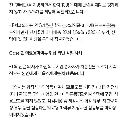
진∙펜터민)를 처방하면서 환자 10명에 대해 BMI를 제대로 평가하
지 않고 23,675개를 처방해 적발되었습니다. 
-B치과의사는 약 5개월간 향정신성의약품 마취제(프로포폴)를 
투약하면서 환자 5명에 대해 총 32회, 1,560ml(130개) 투약, 한 
명에 월 2회 이상을 투약해 적발되었습니다.
Case 2. 의료용마약류 취급 위반 적발 사례
-D의원은 의사가 아닌 의료기관 종사자가 처방전을 위조해 지속
적으로 본인에게 식욕억제제를 처방했습니다. 
-E의사는 향정신성의약품 마취제(프로포폴∙케타민)∙최면진정제
(미다졸람)를 구입∙사용했으나 마약류통합관리시스템에 구입∙사
용보고를 하지 않았고, 점검내용 및 저장시설 이상 유무, 재고량 이
상 유무 등을 점검하는 의료용 마약류 저장시설 점검부를 미작성∙
미비치했습니다. 