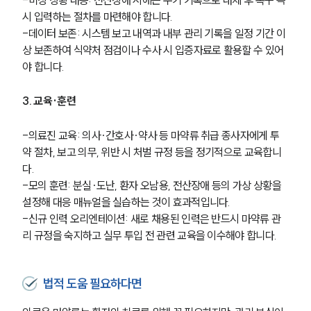
시 입력하는 절차를 마련해야 합니다.
언론보도
-데이터 보존: 시스템 보고 내역과 내부 관리 기록을 일정 기간 이
공지사항
법률 블로그
상 보존하여 식약처 점검이나 수사 시 입증자료로 활용할 수 있어
법률서식
야 합니다.
뉴스레터/브로슈어
세미나
3. 교육·훈련
대륜법률상담예약
-의료진 교육: 의사·간호사·약사 등 마약류 취급 종사자에게 투
약 절차, 보고 의무, 위반 시 처벌 규정 등을 정기적으로 교육합니
대륜법률상담예약
다.
-모의 훈련: 분실·도난, 환자 오남용, 전산장애 등의 가상 상황을 
설정해 대응 매뉴얼을 실습하는 것이 효과적입니다.
-신규 인력 오리엔테이션: 새로 채용된 인력은 반드시 마약류 관
리 규정을 숙지하고 실무 투입 전 관련 교육을 이수해야 합니다.
법적 도움 필요하다면