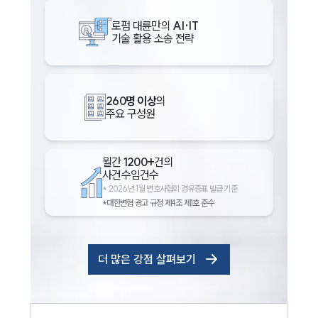
로펌 대륜만의
AI·IT
기술 활용 소송 전략
260명 이상
의
주요 구성원
월간
1200+
건의
사건수임건수
*
2026년 1월 변호사협회 경유증표 발급 기준
*대한변협 광고 규정 제4조 제1호 준수
더 많은 강점 살펴보기