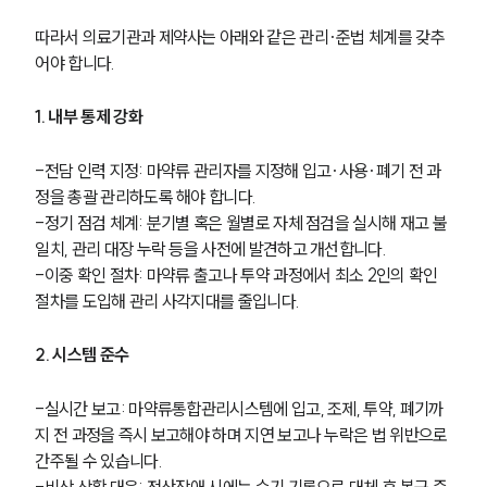
업무사례
따라서 의료기관과 제약사는 아래와 같은 관리·준법 체계를 갖추
주요 업무사례
어야 합니다.
사례분석/최신동향
법률정보
1. 내부 통제 강화
법률지식인
고객후기
-전담 인력 지정: 마약류 관리자를 지정해 입고·사용·폐기 전 과
정을 총괄 관리하도록 해야 합니다.
업무분야
-정기 점검 체계: 분기별 혹은 월별로 자체 점검을 실시해 재고 불
일치, 관리 대장 누락 등을 사전에 발견하고 개선합니다.
의료·바이오·헬스케어그룹 업무
-이중 확인 절차: 마약류 출고나 투약 과정에서 최소 2인의 확인 
전체
절차를 도입해 관리 사각지대를 줄입니다.
구성원 소개
2. 시스템 준수
의료전문변호사
-실시간 보고: 마약류통합관리시스템에 입고, 조제, 투약, 폐기까
지 전 과정을 즉시 보고해야 하며 지연 보고나 누락은 법 위반으로 
간주될 수 있습니다.
소식/자료
-비상 상황 대응: 전산장애 시에는 수기 기록으로 대체 후 복구 즉