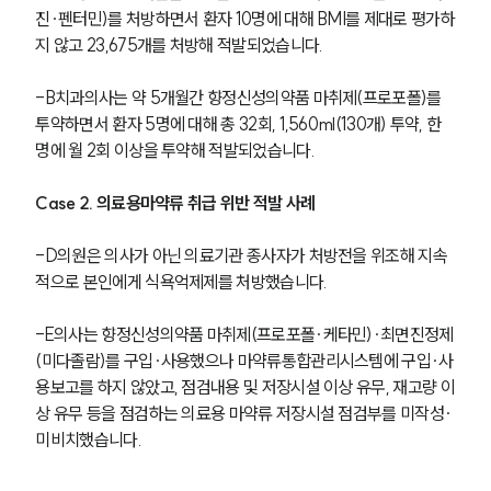
진∙펜터민)를 처방하면서 환자 10명에 대해 BMI를 제대로 평가하
지 않고 23,675개를 처방해 적발되었습니다. 
-B치과의사는 약 5개월간 향정신성의약품 마취제(프로포폴)를 
투약하면서 환자 5명에 대해 총 32회, 1,560ml(130개) 투약, 한 
명에 월 2회 이상을 투약해 적발되었습니다.
Case 2. 의료용마약류 취급 위반 적발 사례
-D의원은 의사가 아닌 의료기관 종사자가 처방전을 위조해 지속
적으로 본인에게 식욕억제제를 처방했습니다. 
-E의사는 향정신성의약품 마취제(프로포폴∙케타민)∙최면진정제
(미다졸람)를 구입∙사용했으나 마약류통합관리시스템에 구입∙사
용보고를 하지 않았고, 점검내용 및 저장시설 이상 유무, 재고량 이
상 유무 등을 점검하는 의료용 마약류 저장시설 점검부를 미작성∙
미비치했습니다. 