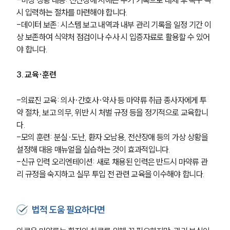
시 입력하는 절차를 마련해야 합니다.
언론보도
-데이터 보존: 시스템 보고 내역과 내부 관리 기록을 일정 기간 이
공지사항
법률 블로그
상 보존하여 식약처 점검이나 수사 시 입증자료로 활용할 수 있어
법률서식
야 합니다.
뉴스레터/브로슈어
세미나
3. 교육·훈련
대륜법률상담예약
-의료진 교육: 의사·간호사·약사 등 마약류 취급 종사자에게 투
약 절차, 보고 의무, 위반 시 처벌 규정 등을 정기적으로 교육합니
대륜법률상담예약
다.
-모의 훈련: 분실·도난, 환자 오남용, 전산장애 등의 가상 상황을 
설정해 대응 매뉴얼을 실습하는 것이 효과적입니다.
-신규 인력 오리엔테이션: 새로 채용된 인력은 반드시 마약류 관
리 규정을 숙지하고 실무 투입 전 관련 교육을 이수해야 합니다.
법적 도움 필요하다면