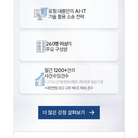
로펌 대륜만의
AI·IT
기술 활용 소송 전략
260명 이상
의
주요 구성원
월간
1200+
건의
사건수임건수
*
2026년 1월 변호사협회 경유증표 발급 기준
*대한변협 광고 규정 제4조 제1호 준수
더 많은 강점 살펴보기