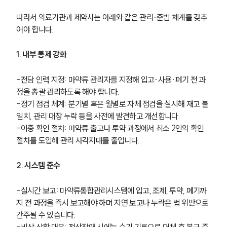
업무사례
따라서 의료기관과 제약사는 아래와 같은 관리·준법 체계를 갖추
주요 업무사례
어야 합니다.
사례분석/최신동향
법률정보
1. 내부 통제 강화
법률지식인
고객후기
-전담 인력 지정: 마약류 관리자를 지정해 입고·사용·폐기 전 과
정을 총괄 관리하도록 해야 합니다.
업무분야
-정기 점검 체계: 분기별 혹은 월별로 자체 점검을 실시해 재고 불
일치, 관리 대장 누락 등을 사전에 발견하고 개선합니다.
의료·바이오·헬스케어그룹 업무
-이중 확인 절차: 마약류 출고나 투약 과정에서 최소 2인의 확인 
전체
절차를 도입해 관리 사각지대를 줄입니다.
구성원 소개
2. 시스템 준수
의료전문변호사
-실시간 보고: 마약류통합관리시스템에 입고, 조제, 투약, 폐기까
지 전 과정을 즉시 보고해야 하며 지연 보고나 누락은 법 위반으로 
간주될 수 있습니다.
소식/자료
-비상 상황 대응: 전산장애 시에는 수기 기록으로 대체 후 복구 즉