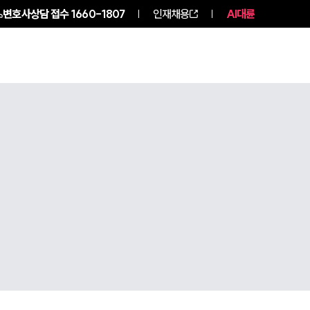
변호사상담 접수
1660-1807
인재채용
AI대륜
구성원 소개
소식/자료