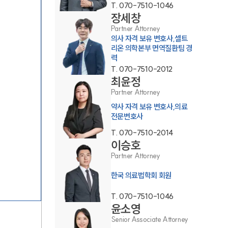
T.
070-7510-1046
장세창
Partner Attorney
의사 자격 보유 변호사,셀트
리온 의학본부 면역질환팀 경
력
T.
070-7510-2012
최윤정
그룹소개
Partner Attorney
약사 자격 보유 변호사,의료
그룹소개
전문변호사
대륜의 강점
T.
070-7510-2014
이승호
기업 의뢰인
Partner Attorney
오시는 길
한국 의료법학회 회원
글로벌 파트너 로펌
T.
070-7510-1046
윤소영
고객의 소리
Senior Associate Attorney