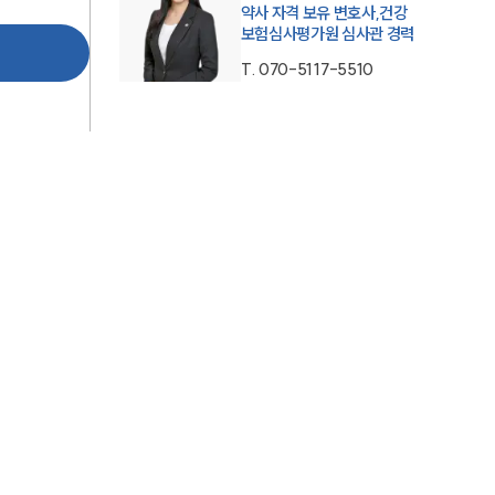
약사 자격 보유 변호사,건강
통합검색
보험심사평가원 심사관 경력
AI대륜
T.
070-5117-5510
업무사례
주요 업무사례
사례분석/최신동향
법률정보
법률지식인
고객후기
업무분야
의료·바이오·헬스케어그룹 업무