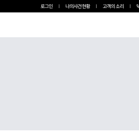
로그인
나의사건현황
고객의 소리
룹소개
업무사례
업무분야