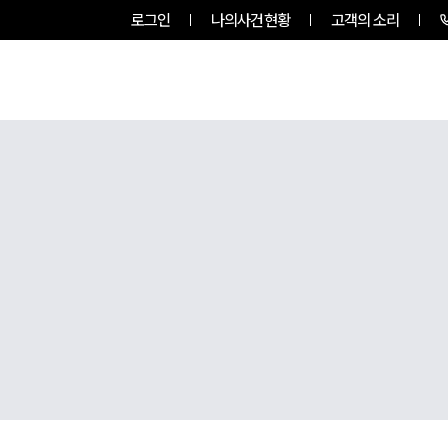
로그인
나의사건현황
고객의 소리
룹소개
업무사례
업무분야