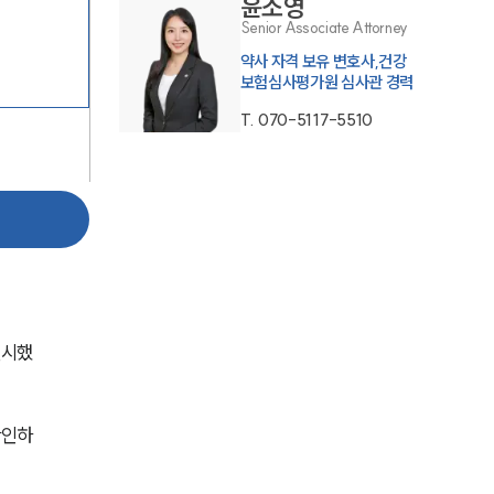
윤소영
Senior Associate Attorney
약사 자격 보유 변호사,건강
보험심사평가원 심사관 경력
T.
070-5117-5510
그룹소개
그룹소개
대륜의 강점
기업 의뢰인
실시했
오시는 길
글로벌 파트너 로펌
확인하
고객의 소리