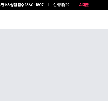
변호사상담 접수
1660-1807
인재채용
AI대륜
구성원 소개
소식/자료