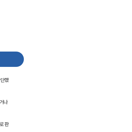
전체
구성원 소개
의료전문변호사
소식/자료
판단했
언론보도
공지사항
거나 
법률 블로그
법률서식
로 판
뉴스레터/브로슈어