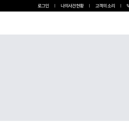
로그인
나의사건현황
고객의 소리
룹소개
업무사례
업무분야