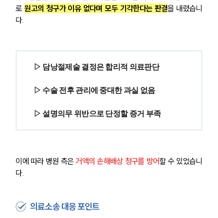
로 
원고의 청구가 이유 없다며 모두 기각한다는 판결
을 내렸습니
구성원 소개
다.
의료전문변호사
소식/자료
▷ 담낭절제술 결정은 합리적 의료판단
언론보도
 ▷ 수술 전후 관리에 중대한 과실 없음
공지사항
법률 블로그
법률서식
 ▷ 설명의무 위반으로 단정할 증거 부족
뉴스레터/브로슈어
세미나
이에 따라 병원 측은 
거액의 손해배상 청구를 방어
할 수 있었습니
대륜법률상담예약
다.
대륜법률상담예약
의료소송 대응 포인트