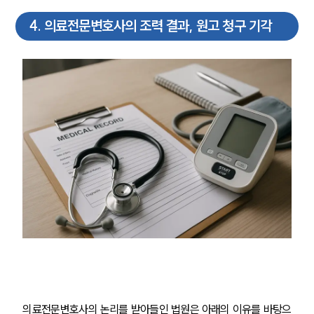
오시는 길
4
.
의료전문변호사의 조력 결과, 원고 청구 기각
글로벌 파트너 로펌
고객의 소리
통합검색
AI대륜
업무사례
주요 업무사례
사례분석/최신동향
법률정보
법률지식인
고객후기
업무분야
의료·바이오·헬스케어그룹 업무
전체
의료전문변호사의 논리를 받아들인 법원은 아래의 이유를 바탕으