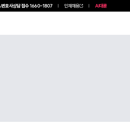
변호사상담 접수
1660-1807
인재채용
AI대륜
구성원 소개
소식/자료