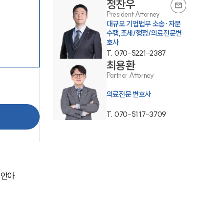
정찬우
President Attorney
대규모 기업법무 소송·자문
수행,조세/행정/의료전문변
호사
T.
070-5221-2387
최용환
Partner Attorney
그룹소개
의료전문 변호사
그룹소개
T.
070-5117-3709
대륜의 강점
기업 의뢰인
오시는 길
떠안아
글로벌 파트너 로펌
고객의 소리