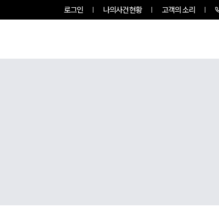
로그인
나의사건현황
고객의 소리
룹소개
업무사례
업무분야