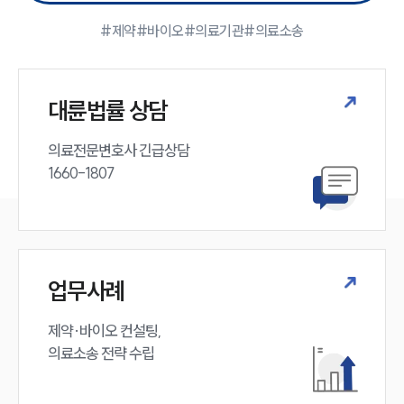
#제약
#바이오
#의료기관
#의료소송
대륜법률 상담
의료전문변호사 긴급상담

1660-1807
업무사례
제약·바이오 컨설팅, 

의료소송 전략 수립