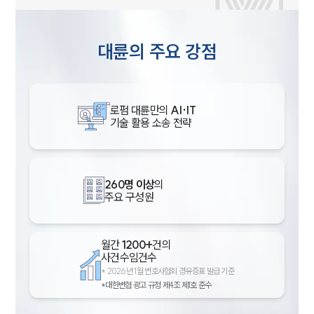
대륜의 주요 강점
로펌 대륜만의
AI·IT
기술 활용 소송 전략
260명 이상
의
주요 구성원
월간
1200+
건의
사건수임건수
*
2026년 1월 변호사협회 경유증표 발급 기준
*대한변협 광고 규정 제4조 제1호 준수