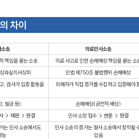
의 차이
사소송
의료민사소송
적 책임을 묻는 소송
의료 사고로 인한 손해배상 책임을 묻는 소
업무상과실치사상죄
민법 제750조 불법행위 손해배상
, 검사가 입증 활동을 
피해자가 직접 증거를 수집하고 입증해야 
, 벌금 등)
손해배상(금전적 배상)
사 → 재판 → 판결
민사 소장 접수 → 변론 → 판결
거는 민사 소송에서도 
민사 소송의 증거는 형사 소송에서 참작될 수
가능
있음