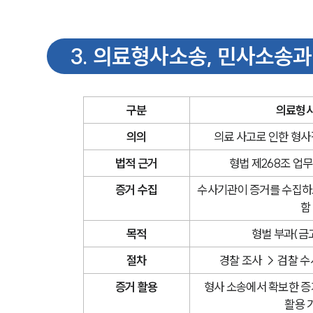
3
.
의료형사소송, 민사소송과
구분
의료형
의의
의료 사고로 인한 형사
법적 근거
형법 제268조 
증거 수집
수사기관이 증거를 수집하고
함
목적
형벌 부과(금고
절차
경찰 조사 → 검찰 수
증거 활용
형사 소송에서 확보한 증
활용 