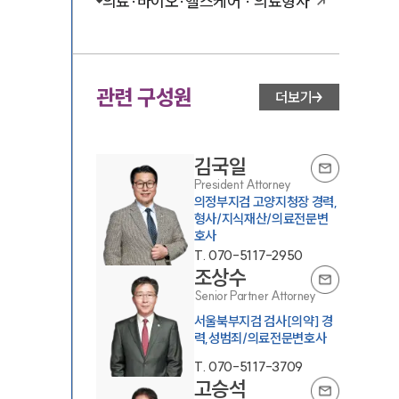
의료·바이오·헬스케어 · 의료형사
관련 구성원
더보기
김국일
President Attorney
의정부지검 고양지청장 경력,
형사/지식재산/의료전문변
호사
T.
070-5117-2950
조상수
Senior Partner Attorney
서울북부지검 검사[의약] 경
력,성범죄/의료전문변호사
T.
070-5117-3709
고승석