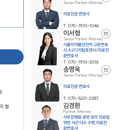
Senior Partner Attorney
의료전문 변호사
T.
070-7510-1046
이서형
Senior Partner Attorney
식품의약품안전처 고문변호
그룹소개
사,AI/디지털포렌식/의료전
문변호사
T.
070-7510-2016
그룹소개
송명욱
Senior Partner Attorney
대륜의 강점
의료전문 변호사
기업 의뢰인
. 
T.
070-5221-2387
오시는 길
김경환
의 벌
글로벌 파트너 로펌
Partner Attorney
사무장병원 운영 등의 의료법
고객의 소리
위반 사건 다수 수행,의료전
문변호사