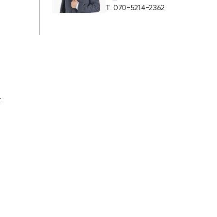
통합검색
T.
070-5214-2362
AI대륜
업무사례
주요 업무사례
.
사례분석/최신동향
법률정보
법률지식인
고객후기
업무분야
의료·바이오·헬스케어그룹 업무