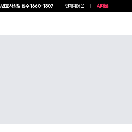
변호사상담 접수
1660-1807
인재채용
AI대륜
구성원 소개
소식/자료