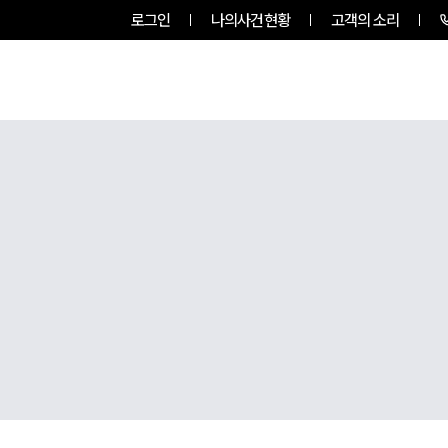
로그인
나의사건현황
고객의 소리
룹소개
업무사례
업무분야