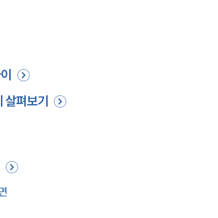
차이
례 살펴보기
법
면