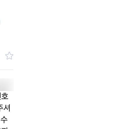
통합검색
AI대륜
업무사례
주요 업무사례
사례분석/최신동향
법률정보
법률지식인
고객후기
업무분야
의료·바이오·헬스케어그룹 업무