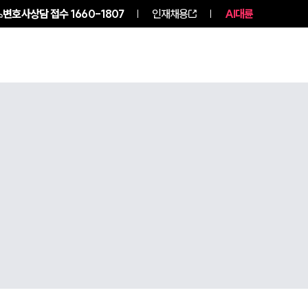
변호사상담 접수
1660-1807
인재채용
AI대륜
구성원 소개
소식/자료