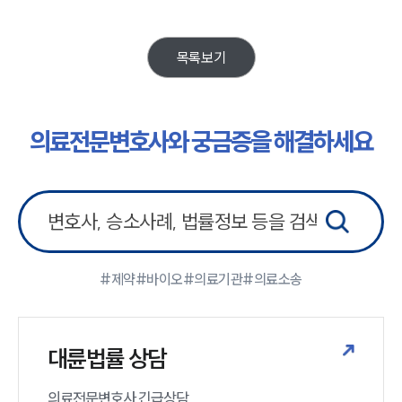
의료전문변호사
목록보기
소식/자료
언론보도
공지사항
의료전문변호사와 궁금증을 해결하세요
법률 블로그
법률서식
뉴스레터/브로슈어
세미나
대륜법률상담예약
#제약
#바이오
#의료기관
#의료소송
대륜법률상담예약
대륜법률 상담
의료전문변호사 긴급상담
