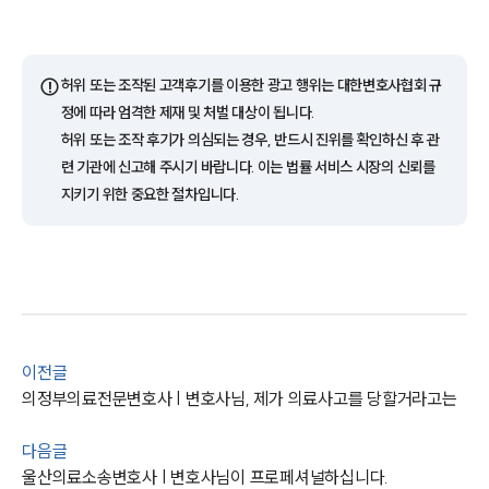
통합검색
AI대륜
⚠️
허위 또는 조작된 고객후기를 이용한 광고 행위는 대한변호사협회 규
업무사례
정에 따라 엄격한 제재 및 처벌 대상이 됩니다.
허위 또는 조작 후기가 의심되는 경우, 반드시 진위를 확인하신 후 관
주요 업무사례
련 기관에 신고해 주시기 바랍니다. 이는 법률 서비스 시장의 신뢰를
사례분석/최신동향
법률정보
지키기 위한 중요한 절차입니다.
법률지식인
고객후기
업무분야
의료·바이오·헬스케어그룹 업무
이전글
전체
의정부의료전문변호사 | 변호사님, 제가 의료사고를 당할거라고는
구성원 소개
다음글
울산의료소송변호사 | 변호사님이 프로페셔널하십니다.