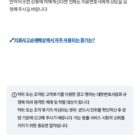
만약 비슷한 상황에 처해계신다면 언제든 의료변호사에게 상담을 요
그룹소개
대륜의 강점
청해 주시길 바랍니다.
기업 의뢰인
오시는 길
글로벌 파트너 로펌
고객의 소리
통합검색
🔗
의료사고손해배상에서 자주 사용되는 증거는?
AI대륜
업무사례
주요 업무사례
사례분석/최신동향
법률정보
⚠️
허위 또는 조작된 고객후기를 이용한 광고 행위는 대한변호사협회 규
법률지식인
정에 따라 엄격한 제재 및 처벌 대상이 됩니다.
고객후기
허위 또는 조작 후기가 의심되는 경우, 반드시 진위를 확인하신 후 관
련 기관에 신고해 주시기 바랍니다. 이는 법률 서비스 시장의 신뢰를
업무분야
지키기 위한 중요한 절차입니다.
의료·바이오·헬스케어그룹 업무