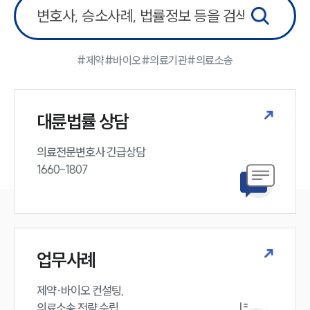
#제약
#바이오
#의료기관
#의료소송
대륜법률 상담
의료전문변호사 긴급상담

1660-1807
업무사례
제약·바이오 컨설팅, 

의료소송 전략 수립