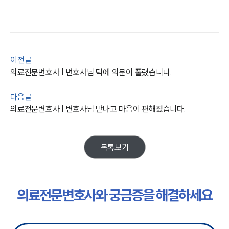
전체
구성원 소개
이전글
의료전문변호사
의료전문변호사 | 변호사님 덕에 의문이 풀렸습니다.
소식/자료
다음글
의료전문변호사 | 변호사님 만나고 마음이 편해졌습니다.
언론보도
공지사항
법률 블로그
법률서식
목록보기
뉴스레터/브로슈어
세미나
의료전문변호사와 궁금증을 해결하세요
대륜법률상담예약
대륜법률상담예약