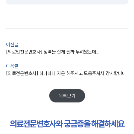
이전글
[의료법전문변호사] 징역을 살게 될까 두려웠는데...
그룹소개
다음글
[의료전문변호사] 하나하나 자문 해주시고 도움주셔서 감사합니다.
그룹소개
대륜의 강점
기업 의뢰인
오시는 길
목록보기
글로벌 파트너 로펌
고객의 소리
통합검색
AI대륜
의료전문변호사와 궁금증을 해결하세요