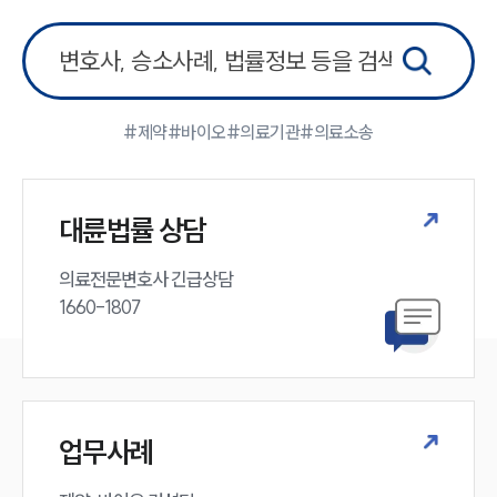
업무사례
주요 업무사례
사례분석/최신동향
법률정보
법률지식인
#제약
#바이오
#의료기관
#의료소송
고객후기
업무분야
대륜법률 상담
의료·바이오·헬스케어그룹 업무
전체
의료전문변호사 긴급상담

1660-1807
구성원 소개
의료전문변호사
업무사례
소식/자료