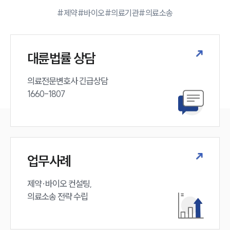
법률 블로그
#제약
#바이오
#의료기관
#의료소송
법률서식
뉴스레터/브로슈어
세미나
대륜법률 상담
대륜법률상담예약
의료전문변호사 긴급상담

대륜법률상담예약
1660-1807
업무사례
제약·바이오 컨설팅, 

의료소송 전략 수립