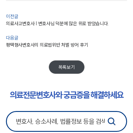
사례분석/최신동향
법률정보
법률지식인
이전글
고객후기
의료사고변호사 | 변호사님 덕분에 많은 위로 받았습니다.
다음글
업무분야
평택형사변호사의 의료법위반 처벌 방어 후기
의료·바이오·헬스케어그룹 업무
전체
목록보기
구성원 소개
의료전문변호사
의료전문변호사와 궁금증을 해결하세요
소식/자료
언론보도
공지사항