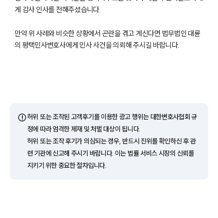
게 감사 인사를 전해주셨습니다.
만약 위 사례와 비슷한 상황에서 곤란을 겪고 계신다면 법무법인 대륜
의 평택민사변호사에게 민사 사건을 의뢰해 주시길 바랍니다.
그룹소개
그룹소개
대륜의 강점
기업 의뢰인
⚠️
허위 또는 조작된 고객후기를 이용한 광고 행위는 대한변호사협회 규
오시는 길
정에 따라 엄격한 제재 및 처벌 대상이 됩니다.
글로벌 파트너 로펌
허위 또는 조작 후기가 의심되는 경우, 반드시 진위를 확인하신 후 관
고객의 소리
련 기관에 신고해 주시기 바랍니다. 이는 법률 서비스 시장의 신뢰를
통합검색
AI대륜
지키기 위한 중요한 절차입니다.
업무사례
주요 업무사례