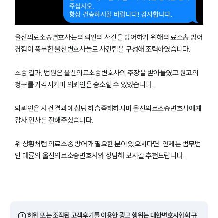
울산의료소송변호사는 의뢰인의 사건을 방어하기 위해 의료소송 방어
경험이 풍부한 울산변호사들로 사건팀을 구성해 조력하였습니다.
소송 결과, 법원은 울산의료소송변호사의 주장을 받아들였고 원고의
청구를 기각시키며 의뢰인은 승소할 수 있었습니다.
의뢰인은 사건 결과에 상당히 흡족해하시며 울산의료소송변호사에게
감사 인사를 전해주셨습니다.
그룹소개
위 상황처럼 의료소송 방어가 필요한 분이 있으시다면, 언제든 법무법
그룹소개
인 대륜의 울산의료소송변호사와 상담해 보시길 추천드립니다.
대륜의 강점
기업 의뢰인
오시는 길
글로벌 파트너 로펌
고객의 소리
통합검색
AI대륜
⚠️
허위 또는 조작된 고객후기를 이용한 광고 행위는 대한변호사협회 규