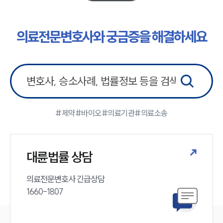
소식/자료
의료전문변호사와 궁금증을 해결하세요
언론보도
공지사항
법률 블로그
법률서식
뉴스레터/브로슈어
세미나
#제약
#바이오
#의료기관
#의료소송
대륜법률상담예약
대륜법률상담예약
대륜법률 상담
의료전문변호사 긴급상담

1660-1807