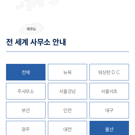
그룹소개
제주도
그룹소개
전 세계 사무소 안내
대륜의 강점
기업 의뢰인
오시는 길
글로벌 파트너 로펌
고객의 소리
통합검색
전체
뉴욕
워싱턴 D.C.
AI대륜
주사무소
서울강남
서울서초
업무사례
주요 업무사례
부산
인천
대구
사례분석/최신동향
법률정보
법률지식인
광주
대전
울산
고객후기