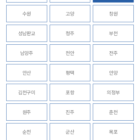
수원
고양
창원
업무분야
의료·바이오·헬스케어그룹 업무
성남판교
청주
부천
전체
남양주
천안
전주
구성원 소개
의료전문변호사
안산
평택
안양
소식/자료
김천구미
포항
의정부
언론보도
공지사항
원주
진주
춘천
법률 블로그
법률서식
뉴스레터/브로슈어
순천
군산
목포
세미나