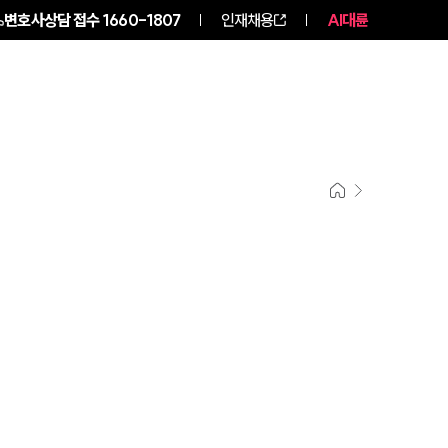
변호사상담 접수
1660-1807
인재채용
AI대륜
구성원 소개
소식/자료
그룹소개
그룹소개
대륜의 강점
기업 의뢰인
오시는 길
글로벌 파트너 로펌
고객의 소리
통합검색