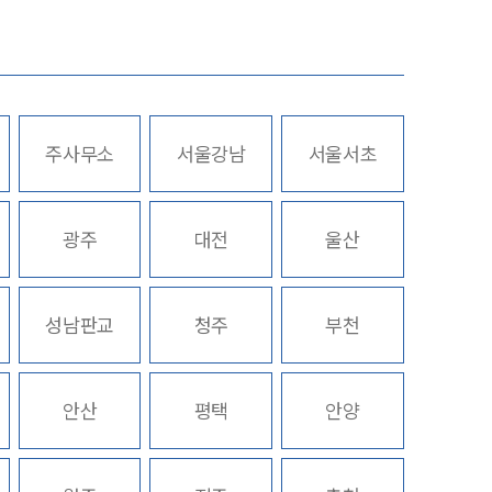
AI대륜
업무사례
주사무소
서울강남
서울서초
주요 업무사례
스토리
사례분석/최신동향
광주
대전
울산
법률정보
법률지식인
성남판교
청주
부천
고객후기
업무분야
안산
평택
안양
의료·바이오·헬스케어그룹 업무