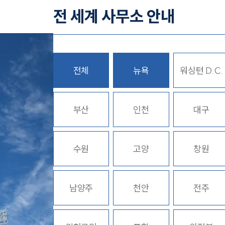
전 세계 사무소 안내
전체
뉴욕
워싱턴 D.C.
히
부산
인천
대구
수원
고양
창원
남양주
천안
전주