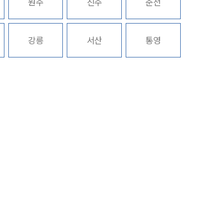
원주
진주
춘천
전체
구성원 소개
강릉
서산
통영
의료전문변호사
소식/자료
언론보도
공지사항
법률 블로그
법률서식
뉴스레터/브로슈어
세미나