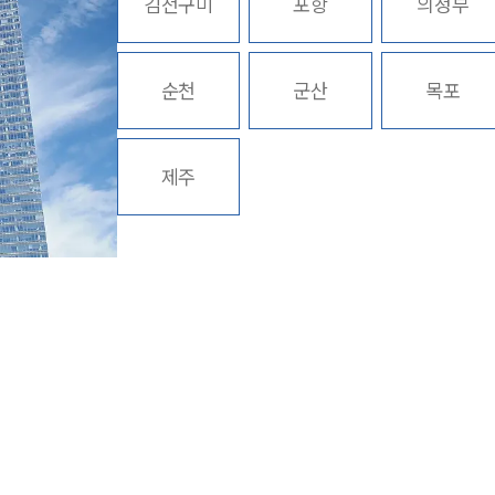
김천구미
포항
의정부
순천
군산
목포
제주