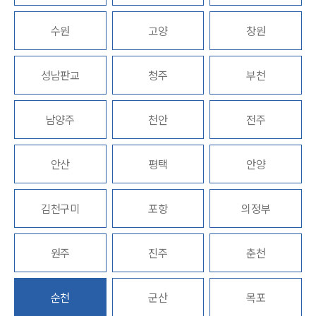
수원
고양
창원
업무분야
의료·바이오·헬스케어그룹 업무
성남판교
청주
부천
전체
남양주
천안
전주
구성원 소개
의료전문변호사
안산
평택
안양
소식/자료
김천구미
포항
의정부
언론보도
공지사항
원주
진주
춘천
법률 블로그
법률서식
뉴스레터/브로슈어
순천
군산
목포
세미나