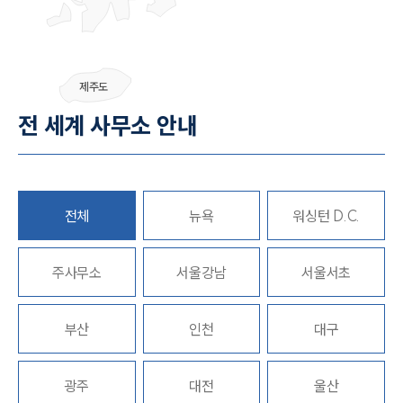
그룹소개
제주도
그룹소개
전 세계 사무소 안내
대륜의 강점
기업 의뢰인
오시는 길
글로벌 파트너 로펌
고객의 소리
통합검색
전체
뉴욕
워싱턴 D.C.
AI대륜
주사무소
서울강남
서울서초
업무사례
주요 업무사례
부산
인천
대구
사례분석/최신동향
법률정보
법률지식인
광주
대전
울산
고객후기