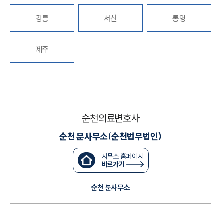
강릉
서산
통영
대륜법률상담예약
대륜법률상담예약
제주
순천의료변호사
순천 분사무소(순천법무법인)
사무소 홈페이지
바로가기
순천 분사무소