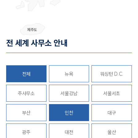
그룹소개
제주도
그룹소개
전 세계 사무소 안내
대륜의 강점
기업 의뢰인
오시는 길
글로벌 파트너 로펌
고객의 소리
통합검색
전체
뉴욕
워싱턴 D.C.
AI대륜
주사무소
서울강남
서울서초
업무사례
주요 업무사례
부산
인천
대구
사례분석/최신동향
법률정보
법률지식인
광주
대전
울산
고객후기