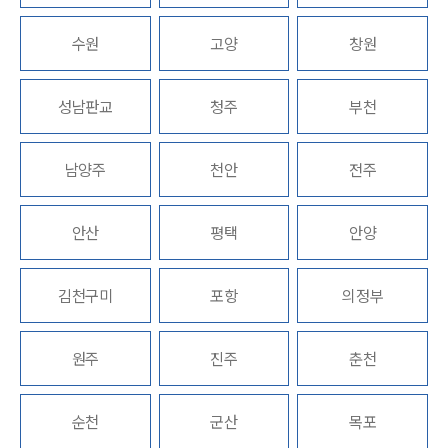
수원
고양
창원
업무분야
의료·바이오·헬스케어그룹 업무
성남판교
청주
부천
전체
남양주
천안
전주
구성원 소개
의료전문변호사
안산
평택
안양
소식/자료
김천구미
포항
의정부
언론보도
공지사항
원주
진주
춘천
법률 블로그
법률서식
뉴스레터/브로슈어
순천
군산
목포
세미나