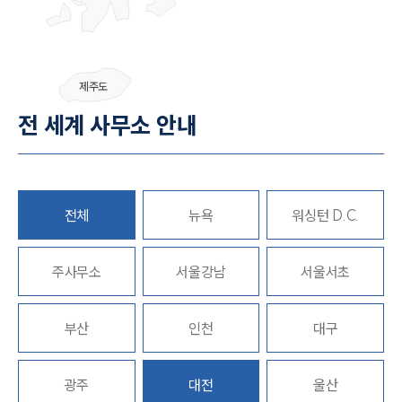
그룹소개
제주도
그룹소개
전 세계 사무소 안내
대륜의 강점
기업 의뢰인
오시는 길
글로벌 파트너 로펌
고객의 소리
통합검색
전체
뉴욕
워싱턴 D.C.
AI대륜
주사무소
서울강남
서울서초
업무사례
주요 업무사례
부산
인천
대구
사례분석/최신동향
법률정보
법률지식인
광주
대전
울산
고객후기