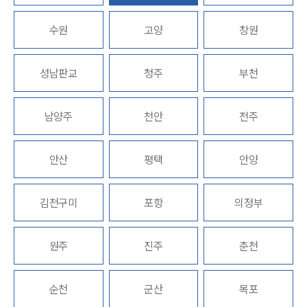
수원
고양
창원
업무분야
의료·바이오·헬스케어그룹 업무
성남판교
청주
부천
전체
남양주
천안
전주
구성원 소개
의료전문변호사
안산
평택
안양
소식/자료
김천구미
포항
의정부
언론보도
공지사항
원주
진주
춘천
법률 블로그
법률서식
뉴스레터/브로슈어
순천
군산
목포
세미나