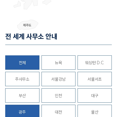
그룹소개
제주도
그룹소개
전 세계 사무소 안내
대륜의 강점
기업 의뢰인
오시는 길
글로벌 파트너 로펌
고객의 소리
통합검색
전체
뉴욕
워싱턴 D.C.
AI대륜
주사무소
서울강남
서울서초
업무사례
주요 업무사례
부산
인천
대구
사례분석/최신동향
법률정보
법률지식인
광주
대전
울산
고객후기