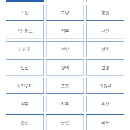
수원
고양
창원
업무분야
의료·바이오·헬스케어그룹 업무
성남판교
청주
부천
전체
남양주
천안
전주
구성원 소개
의료전문변호사
안산
평택
안양
소식/자료
김천구미
포항
의정부
언론보도
공지사항
원주
진주
춘천
법률 블로그
법률서식
뉴스레터/브로슈어
순천
군산
목포
세미나