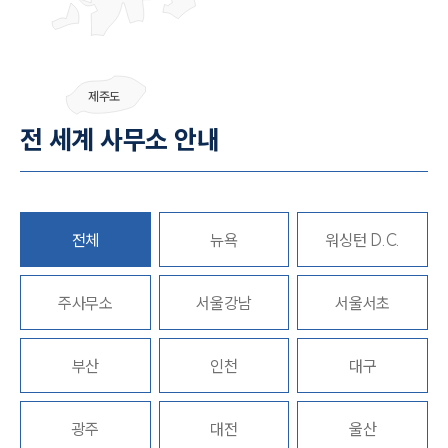
그룹소개
제주도
그룹소개
전 세계 사무소 안내
대륜의 강점
기업 의뢰인
오시는 길
글로벌 파트너 로펌
고객의 소리
통합검색
전체
뉴욕
워싱턴 D.C.
AI대륜
주사무소
서울강남
서울서초
업무사례
주요 업무사례
부산
인천
대구
사례분석/최신동향
법률정보
법률지식인
광주
대전
울산
고객후기