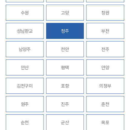
수원
고양
창원
업무분야
의료·바이오·헬스케어그룹 업무
성남판교
청주
부천
전체
남양주
천안
전주
구성원 소개
의료전문변호사
안산
평택
안양
소식/자료
김천구미
포항
의정부
언론보도
공지사항
원주
진주
춘천
법률 블로그
법률서식
뉴스레터/브로슈어
순천
군산
목포
세미나