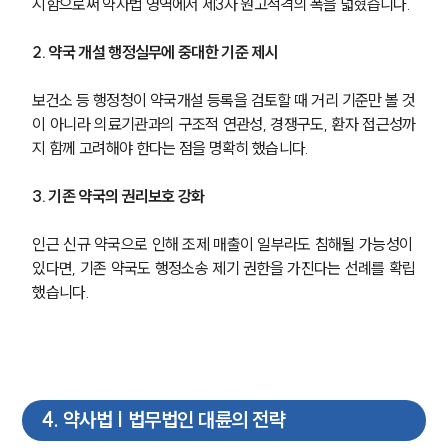
시함으로써 약사법 영역에서 제3자 원고적격의 폭을 넓혔습니다.
2. 약국 개설 행정실무에 중대한 기준 제시
보건소 등 행정청이 약국개설 등록을 검토할 때 거리 기준만 볼 것
이 아니라 의료기관과의 구조적 연관성, 경쟁구도, 환자 접근성까
지 함께 고려해야 한다는 점을 명확히 했습니다.
3. 기존 약국의 권리보호 강화
인근 신규 약국으로 인해 조제 매출이 일부라도 침해될 가능성이 
있다면, 기존 약국도 행정소송 제기 권한을 가진다는 선례를 확립
그룹소개
했습니다.
그룹소개
대륜의 강점
기업 의뢰인
오시는 길
글로벌 파트너 로펌
고객의 소리
4
.
약사법 | 법무법인 대륜의 전략
통합검색