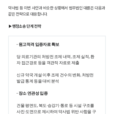
AI대륜
약사법 등 이번 사안과 비슷한 상황에서 법무법인 대륜은 다음과 
같은 전략으로 대응합니다.
업무사례
▶행정소송 단계 전략
주요 업무사례
사례분석/최신동향
법률정보
법률지식인
· 원고적격 입증자료 확보
고객후기
당 의료기관의 처방전 조제 내역, 조제 실적, 환
자 접근경로 등을 객관적 자료로 제출
업무분야
신규 약국 개설 이후 조제 건수의 변화, 처방전 
의료·바이오·헬스케어그룹 업무
전체
발급 통계 등을 대비 분석
· 장소 연관성 입증
구성원 소개
건물 평면도, 복도·승강기·통로 등 시설 구조를 
의료전문변호사
사진·도면으로 제시하여 약사법 위반 사항을 구