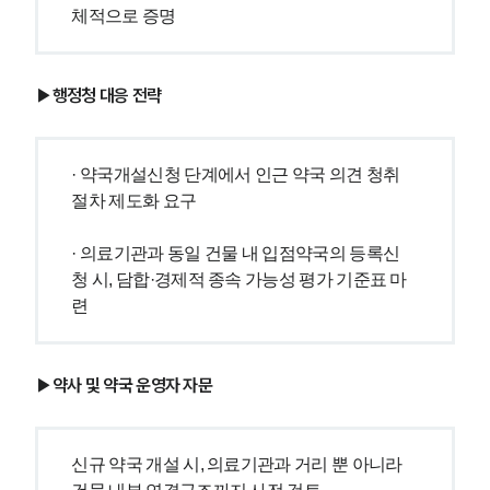
체적으로 증명
소식/자료
▶행정청 대응 전략
언론보도
공지사항
법률 블로그
법률서식
· 약국개설신청 단계에서 인근 약국 의견 청취 
뉴스레터/브로슈어
절차 제도화 요구
세미나
· 의료기관과 동일 건물 내 입점약국의 등록신
대륜법률상담예약
청 시, 담합·경제적 종속 가능성 평가 기준표 마
련
대륜법률상담예약
▶약사 및 약국 운영자 자문
신규 약국 개설 시, 의료기관과 거리 뿐 아니라 