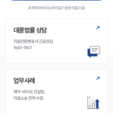
#제약
#바이오
#의료기관
#의료소송
대륜법률 상담
의료전문변호사 긴급상담

1660-1807
업무사례
제약·바이오 컨설팅, 

의료소송 전략 수립