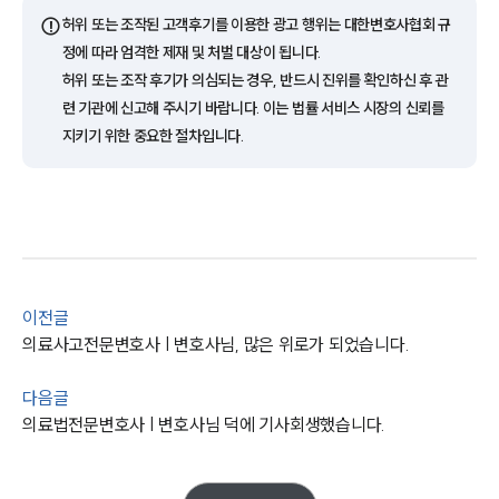
AI대륜
⚠️
허위 또는 조작된 고객후기를 이용한 광고 행위는 대한변호사협회 규
정에 따라 엄격한 제재 및 처벌 대상이 됩니다.
업무사례
허위 또는 조작 후기가 의심되는 경우, 반드시 진위를 확인하신 후 관
련 기관에 신고해 주시기 바랍니다. 이는 법률 서비스 시장의 신뢰를
주요 업무사례
지키기 위한 중요한 절차입니다.
사례분석/최신동향
법률정보
법률지식인
고객후기
업무분야
이전글
의료·바이오·헬스케어그룹 업무
의료사고전문변호사 | 변호사님, 많은 위로가 되었습니다.
전체
다음글
구성원 소개
의료법전문변호사 | 변호사님 덕에 기사회생했습니다.
의료전문변호사