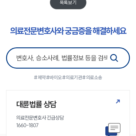
목록보기
소식/자료
언론보도
의료전문변호사와 궁금증을 해결하세요
공지사항
법률 블로그
법률서식
뉴스레터/브로슈어
세미나
대륜법률상담예약
#제약
#바이오
#의료기관
#의료소송
대륜법률상담예약
대륜법률 상담
의료전문변호사 긴급상담

1660-1807