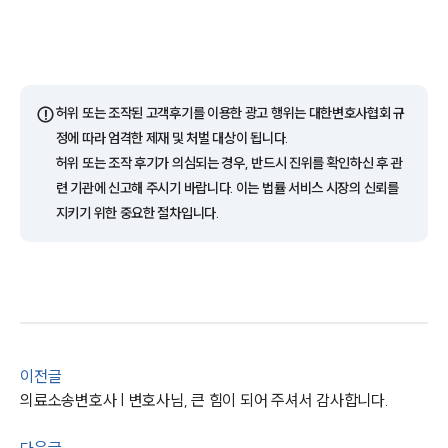
고객의 소리
통합검색
AI대륜
업무사례
⚠️
허위 또는 조작된 고객후기를 이용한 광고 행위는 대한변호사협회 규
정에 따라 엄격한 제재 및 처벌 대상이 됩니다.
주요 업무사례
허위 또는 조작 후기가 의심되는 경우, 반드시 진위를 확인하신 후 관
사례분석/최신동향
련 기관에 신고해 주시기 바랍니다. 이는 법률 서비스 시장의 신뢰를
법률정보
지키기 위한 중요한 절차입니다.
법률지식인
고객후기
업무분야
의료·바이오·헬스케어그룹 업무
전체
이전글
의료소송변호사 | 변호사님, 큰 힘이 되어 주셔서 감사합니다.
구성원 소개
다음글