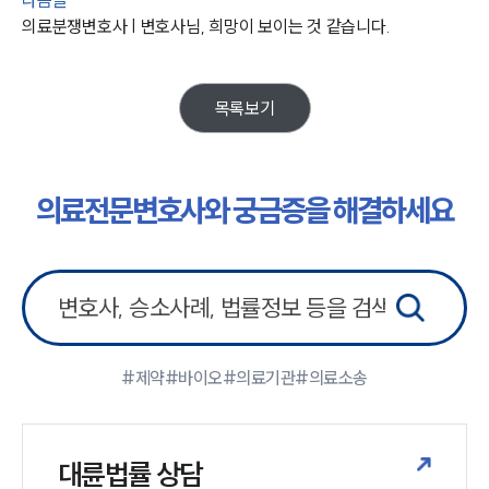
의료전문변호사
의료분쟁변호사 | 변호사님, 희망이 보이는 것 같습니다.
소식/자료
목록보기
언론보도
공지사항
법률 블로그
의료전문변호사와 궁금증을 해결하세요
법률서식
뉴스레터/브로슈어
세미나
대륜법률상담예약
대륜법률상담예약
#제약
#바이오
#의료기관
#의료소송
대륜법률 상담