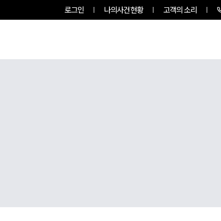
로그인
나의사건현황
고객의 소리
룹소개
업무사례
업무분야