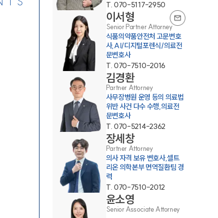
NTS
T.
070-5117-2950
이서형
Senior Partner Attorney
식품의약품안전처 고문변호
사,AI/디지털포렌식/의료전
문변호사
T.
070-7510-2016
김경환
Partner Attorney
사무장병원 운영 등의 의료법
위반 사건 다수 수행,의료전
문변호사
T.
070-5214-2362
장세창
Partner Attorney
의사 자격 보유 변호사,셀트
리온 의학본부 면역질환팀 경
력
T.
070-7510-2012
윤소영
Senior Associate Attorney