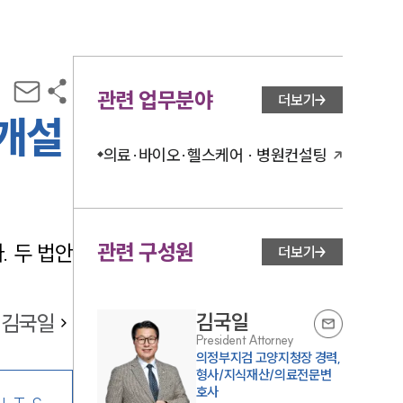
관련 업무분야
더보기
 개설
의료·바이오·헬스케어 · 병원컨설팅
관련 구성원
. 두 법안
더보기
김국일
김국일
President Attorney
의정부지검 고양지청장 경력,
형사/지식재산/의료전문변
호사