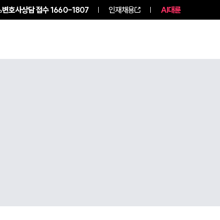
변호사상담 접수
1660-1807
인재채용
AI대륜
구성원 소개
소식/자료